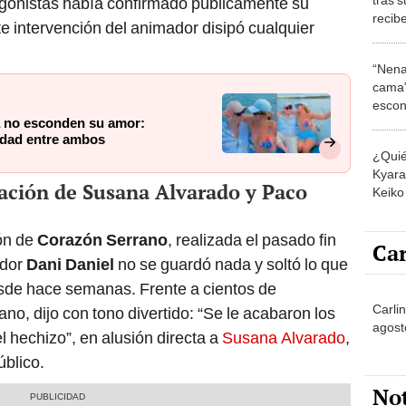
agonistas había confirmado públicamente su
recib
e intervención del animador disipó cualquier
Coraz
más fe
“Nena
cama”
escon
 no esconden su amor:
los E
 edad entre ambos
¿Quié
Kyara 
lación de Susana Alvarado y Paco
Keiko 
contra
ón de
Corazón Serrano
, realizada el pasado fin
Car
ador
Dani Daniel
no se guardó nada y soltó lo que
de hace semanas. Frente a cientos de
Carli
no, dijo con tono divertido: “Se le acabaron los
agost
el hechizo”, en alusión directa a
Susana Alvarado
,
úblico.
No