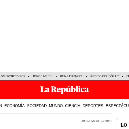
A VS SPORT BOYS
JORGE MESSI
KENJI FUJIMORI
PRECIO DEL DÓLAR
F
N
ECONOMÍA
SOCIEDAD
MUNDO
CIENCIA
DEPORTES
ESPECTÁCU
20 Abr 2025 | 18:00 h
LO