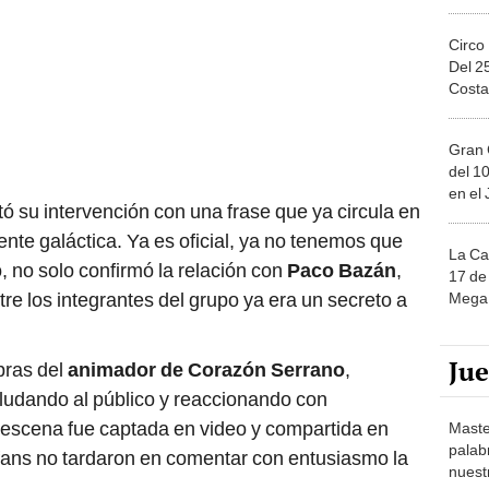
Circo
Del 2
Costa
Gran 
del 10
en el
ó su intervención con una frase que ya circula en
ente galáctica. Ya es oficial, ya no tenemos que
La Ca
, no solo confirmó la relación con
Paco Bazán
,
17 de 
re los integrantes del grupo ya era un secreto a
Mega 
Ju
bras del
animador de Corazón Serrano
,
ludando al público y reaccionando con
a escena fue captada en video y compartida en
Maste
palab
 fans no tardaron en comentar con entusiasmo la
nuest