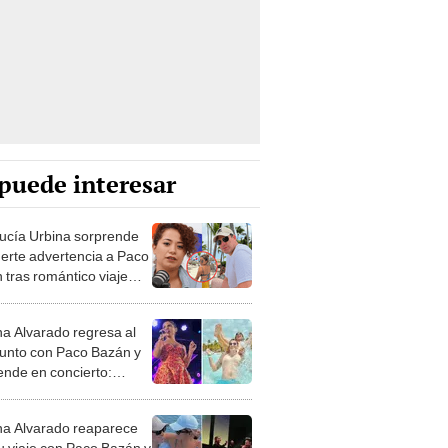
puede interesar
ucía Urbina sorprende
uerte advertencia a Paco
 tras romántico viaje
usana Alvarado: "La
 o si no..."
a Alvarado regresa al
junto con Paco Bazán y
ende en concierto:
a tengo un nuevo amor"
a Alvarado reaparece
su viaje con Paco Bazán y