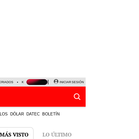
ERIADOS
KEIKO FUJIMORI
NALDY SALDAÑA
INICIAR SESIÓN
JAVIER MILEI
PARTIDOS DE
LOS
DÓLAR
DATEC
BOLETÍN
 MÁS VISTO
LO ÚLTIMO