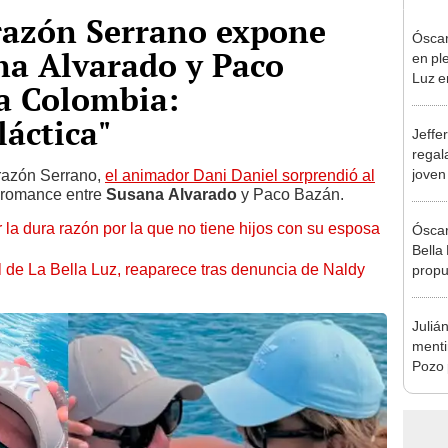
azón Serrano expone
Óscar
na Alvarado y Paco
en pl
Luz e
 a Colombia:
denun
láctica"
Jeffe
regal
joven
orazón Serrano,
el animador Dani Daniel sorprendió al
l romance entre
Susana Alvarado
y Paco Bazán.
hago 
 la dura razón por la que no tiene hijos con su esposa
Óscar
Bella
 de La Bella Luz, reaparece tras denuncia de Naldy
propu
tras 
tocam
Juliá
tipo d
mentir
Pozo 
no, n