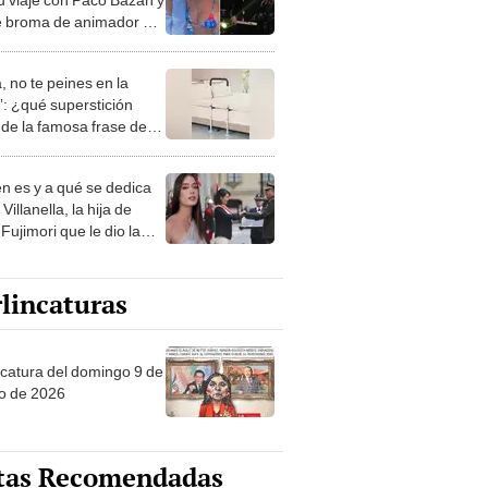
e broma de animador de
ón Serrano: "La veo
liz"
, no te peines en la
: ¿qué superstición
de la famosa frase de
nanitos Verdes?
n es y a qué se dedica
Villanella, la hija de
Fujimori que le dio la
 a nivel nacional?
lincaturas
ncatura del domingo 9 de
o de 2026
tas Recomendadas