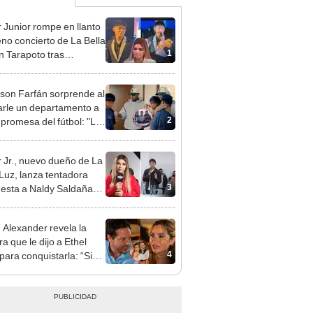
 Junior rompe en llanto
eno concierto de La Bella
1
n Tarapoto tras
cia de Naldy Saldaña
rson Farfán sorprende al
arle un departamento a
2
 promesa del fútbol: "Lo
de corazón"
 Jr., nuevo dueño de La
 Luz, lanza tentadora
3
esta a Naldy Saldaña
denuncia por
ientos: “Va a haber otro
n Alexander revela la
e ley”
a que le dijo a Ethel
4
para conquistarla: “Si
o hubiéramos salido”