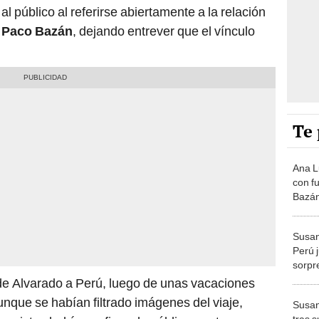
al público al referirse abiertamente a la relación
a
Paco Bazán
, dejando entrever que el vínculo
Te 
Ana L
con f
Bazán
con S
cuidas
Susan
Perú 
sorpr
"Ahor
o de Alvarado a Perú, luego de unas vacaciones
unque se habían filtrado imágenes del viaje,
Susan
tras 