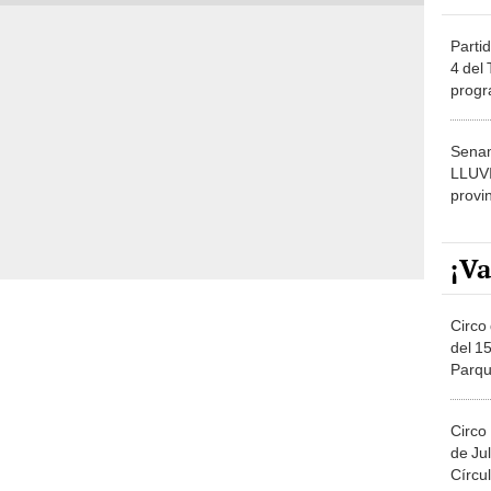
Partid
4 del
progr
dónde
Senam
LLUV
provi
¡Va
Circo 
del 15
Parqu
Migue
Circo
de Jul
Círcul