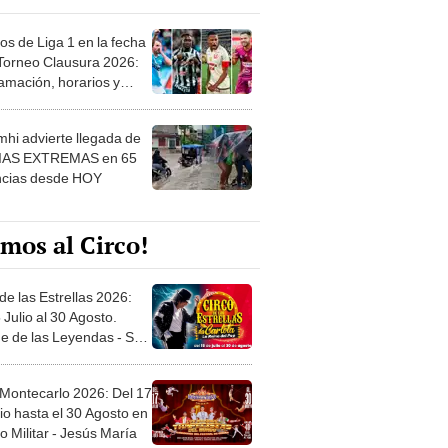
os de Liga 1 en la fecha
 Torneo Clausura 2026:
amación, horarios y
 ver
hi advierte llegada de
IAS EXTREMAS en 65
ncias desde HOY
mos al Circo!
de las Estrellas 2026:
 Julio al 30 Agosto.
e de las Leyendas - San
l
 Montecarlo 2026: Del 17
io hasta el 30 Agosto en
o Militar - Jesús María