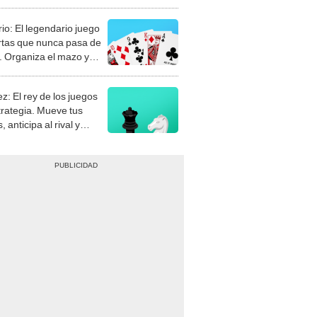
rio: El legendario juego
rtas que nunca pasa de
 Organiza el mazo y
stra tu habilidad.
z: El rey de los juegos
trategia. Mueve tus
, anticipa al rival y
gue el jaque mate.