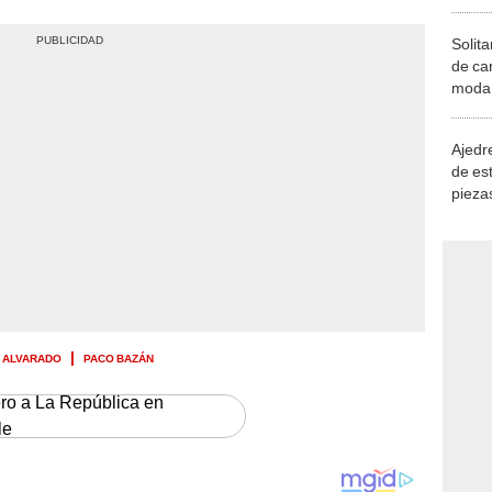
Solita
de ca
moda.
demue
Ajedre
de es
piezas
consi
 ALVARADO
PACO BAZÁN
ero a La República en
le