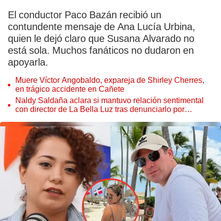
El conductor Paco Bazán recibió un
contundente mensaje de Ana Lucía Urbina,
quien le dejó claro que Susana Alvarado no
está sola. Muchos fanáticos no dudaron en
apoyarla.
Muere Víctor Angobaldo, expareja de Shirley Cherres,
en trágico accidente en Cañete
Naldy Saldaña aclara si mantuvo relación sentimental
con director de La Bella Luz tras denunciarlo por
tocamientos: “Me parece muy bajo”