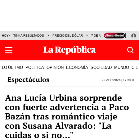
HOY
TINKA RESULTADOS
PRECIO DEL DÓLAR
7 DE AGOSTO
OLLANTA H
LO ÚLTIMO
POLÍTICA
OPINIÓN
ECONOMÍA
SOCIEDAD
MUNDO
CIE
Espectáculos
20 Abr 2025 | 17:59 h
Ana Lucía Urbina sorprende
con fuerte advertencia a Paco
Bazán tras romántico viaje
con Susana Alvarado: "La
cuidas o si no..."