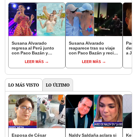
Susana Alvarado
Susana Alvarado
Paco 
regresa al Perú junto
reaparece tras su viaje
denu
con Paco Bazán y
con Paco Bazán y recibe
a Jef
sorprende en concierto:
broma de animador de
etiqu
LEER MÁS
LEER MÁS
"Ahora tengo un nuevo
Corazón Serrano: "La
"No 
amor"
veo más feliz"
LO MÁS VISTO
LO ÚLTIMO
Esposa de César
Naldy Saldaña aclara si
Kenji