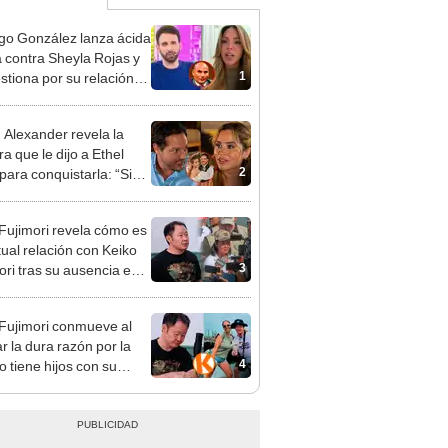
go González lanza ácida
ca contra Sheyla Rojas y
1
estiona por su relación
u hijo: "Te has dedicado
car marido millonario"
n Alexander revela la
a que le dijo a Ethel
2
para conquistarla: “Si
o hubiéramos salido”
 Fujimori revela cómo es
tual relación con Keiko
3
ori tras su ausencia en
entos: "Mi familia es
 mi suegra..."
 Fujimori conmueve al
r la dura razón por la
4
o tiene hijos con su
a Erika Muñóz: "El
o judicial"