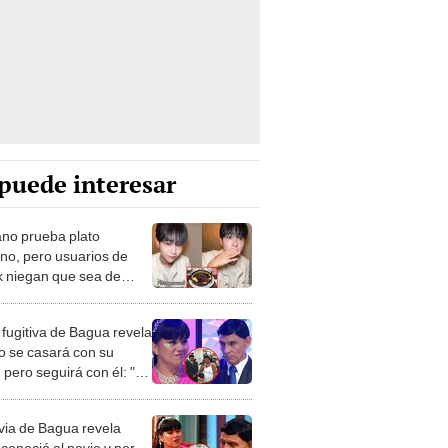
puede interesar
no prueba plato
no, pero usuarios de
k niegan que sea de
 "Soy peruana y no sabía
istía"
 fugitiva de Bagua revela
o se casará con su
 pero seguirá con él: "Lo
o, pero no lo amo"
via de Bagua revela
conoció al novio y por