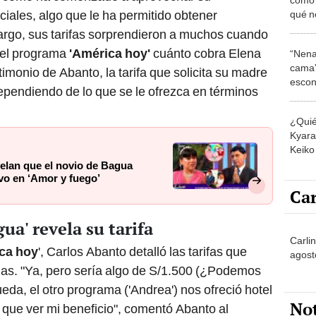
ciales, algo que le ha permitido obtener
qué n
engañ
rgo, sus tarifas sorprendieron a muchos cuando
n el programa
'América hoy'
cuánto cobra Elena
“Nena
cama”
estimonio de Abanto, la tarifa que solicita su madre
escon
dependiendo de lo que se le ofrezca en términos
los E
¿Quié
Kyara 
Keiko 
contra
velan que el novio de Bagua
ivo en ‘Amor y fuego’
Car
gua' revela su tarifa
Carli
ca hoy
', Carlos Abanto detalló las tarifas que
agost
mas. "Ya, pero sería algo de S/1.500 (¿Podemos
eda, el otro programa ('Andrea') nos ofreció hotel
No
 que ver mi beneficio", comentó Abanto al