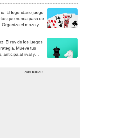
rio: El legendario juego
rtas que nunca pasa de
 Organiza el mazo y
stra tu habilidad.
z: El rey de los juegos
trategia. Mueve tus
, anticipa al rival y
gue el jaque mate.