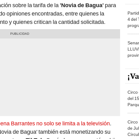
ción sobre la tarifa de la
'Novia de Bagua'
para
do opiniones encontradas, entre quienes la
Partid
4 del
 y quienes critican la cantidad solicitada.
progr
dónde
Senam
LLUV
provi
¡Va
Circo 
del 15
Parqu
Migue
Circo
lena Barrantes no solo se limita a la televisión
.
de Jul
'Novia de Bagua' también está monetizando su
Círcul