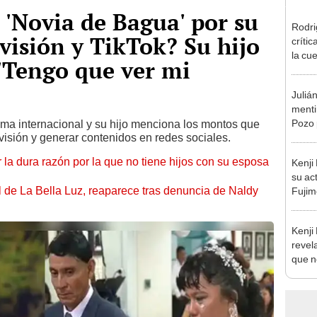
 'Novia de Bagua' por su
Rodri
visión y TikTok? Su hijo
críti
la cu
 "Tengo que ver mi
con s
a bus
Juliá
mentir
Pozo 
ma internacional y su hijo menciona los montos que
visión y generar contenidos en redes sociales.
no, n
 la dura razón por la que no tiene hijos con su esposa
Kenji
su ac
 de La Bella Luz, reaparece tras denuncia de Naldy
Fujim
los ev
Érika,
Kenji
revela
que n
espos
proces