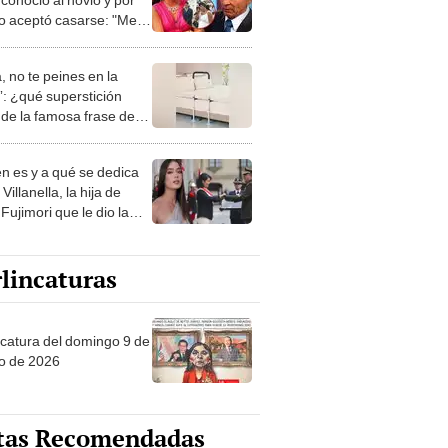
o aceptó casarse: "Me
ó con otra chica"
, no te peines en la
: ¿qué superstición
de la famosa frase de
nanitos Verdes?
n es y a qué se dedica
Villanella, la hija de
Fujimori que le dio la
 a nivel nacional?
lincaturas
ncatura del domingo 9 de
o de 2026
tas Recomendadas