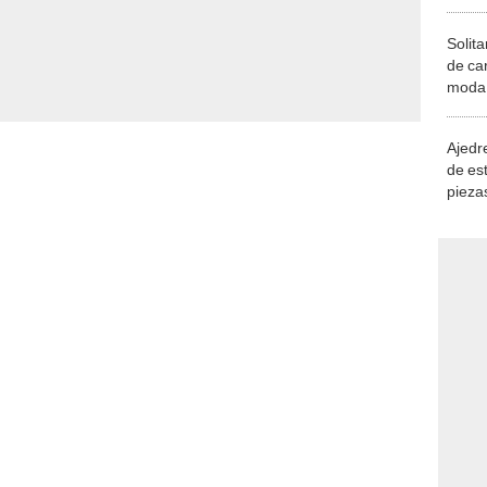
Solita
de ca
moda.
demue
Ajedre
de es
piezas
consi