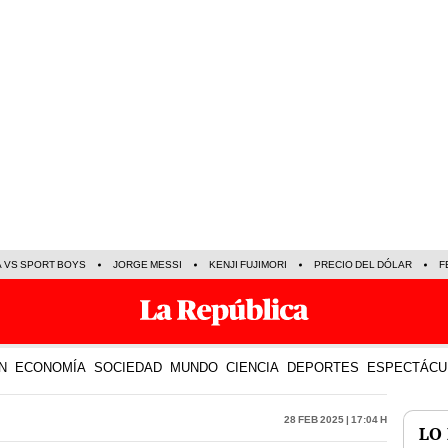
A VS SPORT BOYS
JORGE MESSI
KENJI FUJIMORI
PRECIO DEL DÓLAR
F
N
ECONOMÍA
SOCIEDAD
MUNDO
CIENCIA
DEPORTES
ESPECTÁCU
28 Feb 2025 | 17:04 h
LO