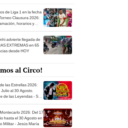
os de Liga 1 en la fecha
 Torneo Clausura 2026:
amación, horarios y
 ver
hi advierte llegada de
IAS EXTREMAS en 65
ncias desde HOY
mos al Circo!
de las Estrellas 2026:
 Julio al 30 Agosto.
e de las Leyendas - San
l
 Montecarlo 2026: Del 17
io hasta el 30 Agosto en
o Militar - Jesús María