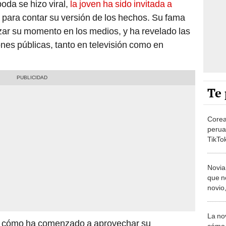
oda se hizo viral,
la joven ha sido invitada a
para contar su versión de los hechos. Su fama
izar su momento en los medios, y ha revelado las
ones públicas, tanto en televisión como en
Te 
Corea
perua
TikTo
Perú:
que ex
Novia
que n
novio,
quier
La no
cómo ha comenzado a aprovechar su
cómo 