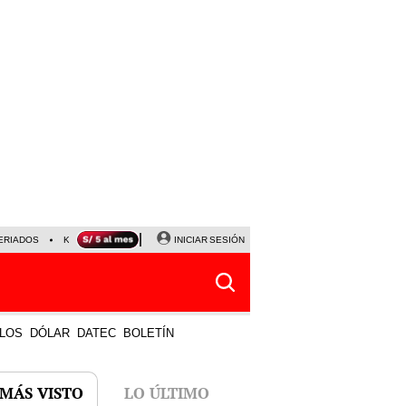
ERIADOS
KEIKO FUJIMORI
NALDY SALDAÑA
INICIAR SESIÓN
JAVIER MILEI
PARTIDOS DE
LOS
DÓLAR
DATEC
BOLETÍN
 MÁS VISTO
LO ÚLTIMO