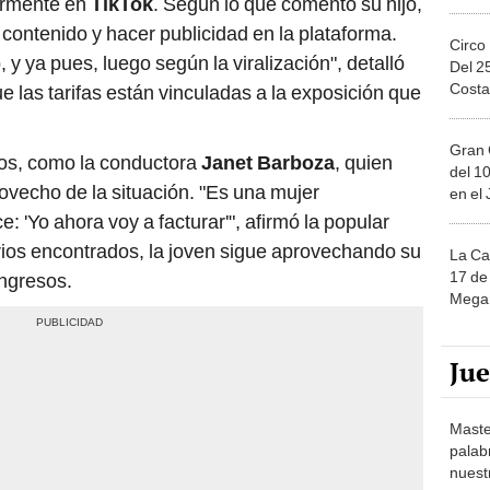
larmente en
TikTok
. Según lo que comentó su hijo,
 contenido y hacer publicidad en la plataforma.
Circo
y ya pues, luego según la viralización", detalló
Del 2
Costa
 las tarifas están vinculadas a la exposición que
Gran 
nos, como la conductora
Janet Barboza
, quien
del 10
ovecho de la situación. "Es una mujer
en el
 'Yo ahora voy a facturar'", afirmó la popular
arios encontrados, la joven sigue aprovechando su
La Ca
17 de 
ngresos.
Mega 
Ju
Maste
palab
nuest