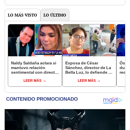
LO MÁS VISTO
LO ÚLTIMO
Naldy Saldaña aclara si
Esposa de César
Óscar
mantuvo relación
Sánchez, director de La
dueño
sentimental con director
Bella Luz, lo defiende y
recib
de La Bella Luz tras
asegura que él confesó
en re
LEER MÁS
LEER MÁS
denunciarlo por
relación clandestina
Nald
tocamientos: “Me
con Naldy Saldaña:
“Apa
parece muy bajo”
"Hace dos años"