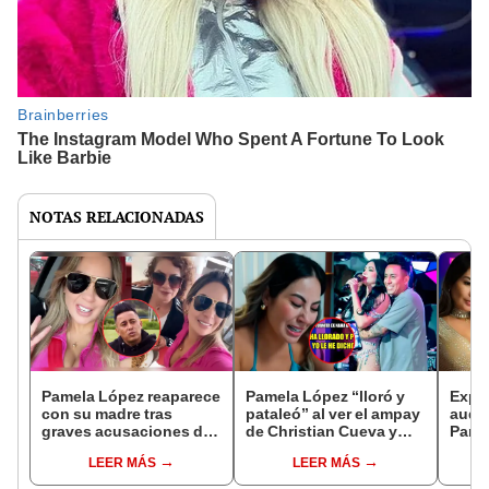
NOTAS RELACIONADAS
Pamela López reaparece
Pamela López “lloró y
Expo
con su madre tras
pataleó” al ver el ampay
audio
graves acusaciones de
de Christian Cueva y
Pame
Christian Cueva: "Por
Pamela Franco juntos,
y Fu
LEER MÁS
LEER MÁS
más damas como tú"
según nana
hasta