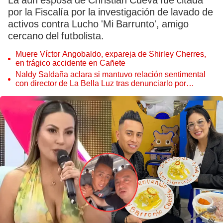
La aún esposa de Christian Cueva fue citada
por la Fiscalía por la investigación de lavado de
activos contra Lucho 'Mi Barrunto', amigo
cercano del futbolista.
Muere Víctor Angobaldo, expareja de Shirley Cherres,
en trágico accidente en Cañete
Naldy Saldaña aclara si mantuvo relación sentimental
con director de La Bella Luz tras denunciarlo por
tocamientos: “Me parece muy bajo”