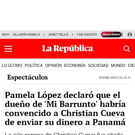
HOY
OLLANTA HUMALA
JANET TELLO
7 DE AGOSTO
TINKA RESULTADOS
LO ÚLTIMO
POLÍTICA
OPINIÓN
ECONOMÍA
SOCIEDAD
MUNDO
CIE
Espectáculos
30 Ene 2025 | 21:41 h
Pamela López declaró que el
dueño de 'Mi Barrunto' habría
convencido a Christian Cueva
de enviar su dinero a Panamá