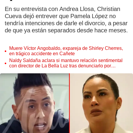
En su entrevista con Andrea Llosa, Christian
Cueva dejó entrever que Pamela López no
tendría intenciones de darle el divorcio, a pesar
de que ya están separados desde hace meses.
Muere Víctor Angobaldo, expareja de Shirley Cherres,
en trágico accidente en Cañete
Naldy Saldaña aclara si mantuvo relación sentimental
con director de La Bella Luz tras denunciarlo por
tocamientos: “Me parece muy bajo”