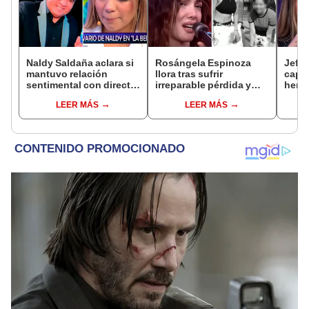
Naldy Saldaña aclara si
Rosángela Espinoza
Jeffe
mantuvo relación
llora tras sufrir
capta
sentimental con director
irreparable pérdida y
herm
de La Bella Luz tras
comparte desgarrador
Ramí
LEER MÁS
LEER MÁS
denunciarlo por
mensaje: "Descansa en
Kanas
tocamientos: “Me
paz, mi bebé"
tien
parece muy bajo”