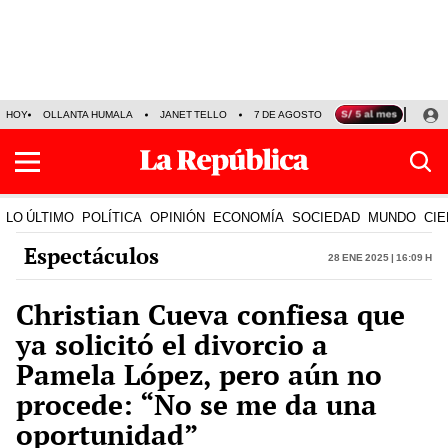
HOY
OLLANTA HUMALA
JANET TELLO
7 DE AGOSTO
TINKA RESULTADOS
LO ÚLTIMO
POLÍTICA
OPINIÓN
ECONOMÍA
SOCIEDAD
MUNDO
CIE
Espectáculos
28 Ene 2025 | 16:09 h
Christian Cueva confiesa que
ya solicitó el divorcio a
Pamela López, pero aún no
procede: “No se me da una
oportunidad”