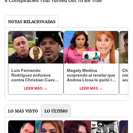
NOTAS RELACIONADAS
Luis Fernando
Magaly Medina
Chri
Rodríguez enfurece
sorprende al revelar que
nieg
contra Christian Cueva
Andrea Llosa le quitó la
acept
y defiende a Pamela
entrevista a Christian
entre
LEER MÁS
LEER MÁS
López: "Un papel de
Cueva: "Él quería poner
Pame
víctima es deplorable"
condiciones"
“Habl
LO MÁS VISTO
LO ÚLTIMO