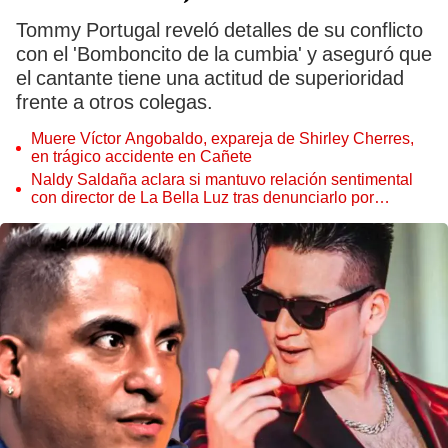
Tommy Portugal reveló detalles de su conflicto
con el 'Bomboncito de la cumbia' y aseguró que
el cantante tiene una actitud de superioridad
frente a otros colegas.
Muere Víctor Angobaldo, expareja de Shirley Cherres,
en trágico accidente en Cañete
Naldy Saldaña aclara si mantuvo relación sentimental
con director de La Bella Luz tras denunciarlo por
tocamientos: “Me parece muy bajo”