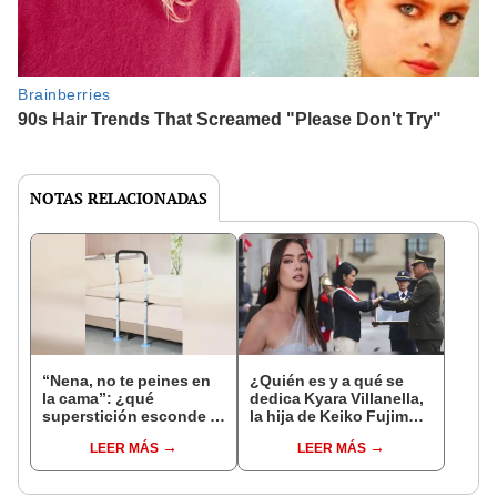
NOTAS RELACIONADAS
“Nena, no te peines en
¿Quién es y a qué se
la cama”: ¿qué
dedica Kyara Villanella,
superstición esconde la
la hija de Keiko Fujimori
famosa frase de los
que le dio la contra a
LEER MÁS
LEER MÁS
Enanitos Verdes?
nivel nacional?