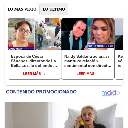
LO MÁS VISTO
LO ÚLTIMO
Esposa de César
Naldy Saldaña aclara si
Kenji
Sánchez, director de La
mantuvo relación
cómo 
Bella Luz, lo defiende y
sentimental con director
relac
asegura que él confesó
de La Bella Luz tras
Fujim
LEER MÁS
LEER MÁS
relación clandestina
denunciarlo por
ausen
con Naldy Saldaña:
tocamientos: “Me
event
"Hace dos años"
parece muy bajo”
Érika