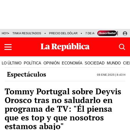
HOY
TINKA RESULTADOS
PRECIO DEL DÓLAR
7 DE AGOSTO
OLLANTA H
LO ÚLTIMO
POLÍTICA
OPINIÓN
ECONOMÍA
SOCIEDAD
MUNDO
CIE
Espectáculos
08 Ene 2025 | 8:43 h
Tommy Portugal sobre Deyvis
Orosco tras no saludarlo en
programa de TV: "Él piensa
que es top y que nosotros
estamos abajo"