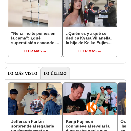
“Nena, no te peines en
¿Quién es y a qué se
la cama”: ¿qué
dedica Kyara Villanella,
superstición esconde la
la hija de Keiko Fujimori
famosa frase de los
que le dio la contra a
LEER MÁS
LEER MÁS
Enanitos Verdes?
nivel nacional?
LO MÁS VISTO
LO ÚLTIMO
Jefferson Farfán
Kenji Fujimori
Ósca
sorprende al regalarle
conmueve al revelar la
llant
un departamento a
dura razón por la que no
conci