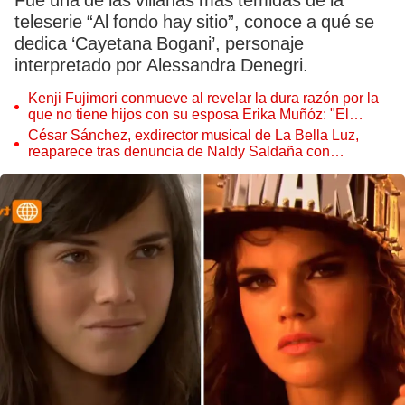
Fue una de las villanas más temidas de la
teleserie “Al fondo hay sitio”, conoce a qué se
dedica ‘Cayetana Bogani’, personaje
interpretado por Alessandra Denegri.
Kenji Fujimori conmueve al revelar la dura razón por la
que no tiene hijos con su esposa Erika Muñóz: "El
proceso judicial"
César Sánchez, exdirector musical de La Bella Luz,
reaparece tras denuncia de Naldy Saldaña con
polémico pedido