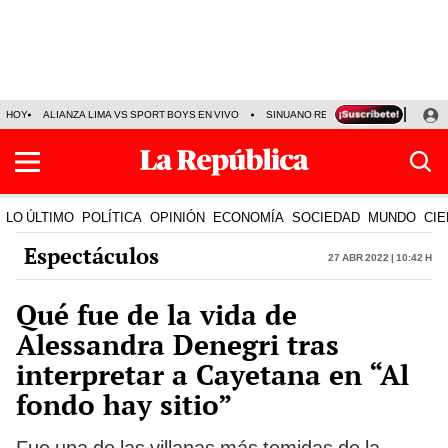
HOY
ALIANZA LIMA VS SPORT BOYS EN VIVO
SINUANO RESULTADOS HOY
JO
LO ÚLTIMO
POLÍTICA
OPINIÓN
ECONOMÍA
SOCIEDAD
MUNDO
CIE
Espectáculos
27 Abr 2022 | 10:42 h
Qué fue de la vida de
Alessandra Denegri tras
interpretar a Cayetana en “Al
fondo hay sitio”