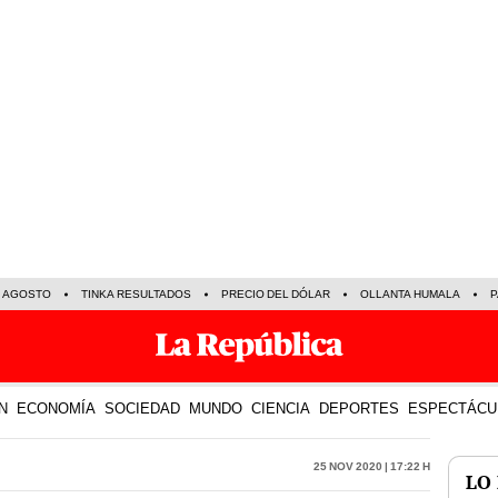
E AGOSTO
TINKA RESULTADOS
PRECIO DEL DÓLAR
OLLANTA HUMALA
P
N
ECONOMÍA
SOCIEDAD
MUNDO
CIENCIA
DEPORTES
ESPECTÁCU
25 Nov 2020 | 17:22 h
LO