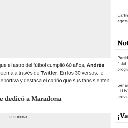
Carlin
agost
No
Partid
4 del
ue el astro del fútbol cumplió 60 años,
Andrés
progr
poema a través de
Twitter
. En los 30 versos, le
dónde
eportiva y destaca el cariño que sus fans sienten
Senam
LLUV
provi
le dedicó a Maradona
¡Va