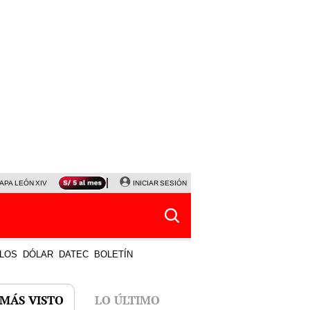
APA LEÓN XIV
NALDY SALDAÑA
INICIAR SESIÓN
LA BELLA LUZ
MAGALY MEDINA
HORÓS
LOS
DÓLAR
DATEC
BOLETÍN
 MÁS VISTO
LO ÚLTIMO