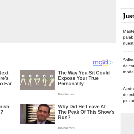
Ju
Maste
palab
nuest
Solita
de ca
moda.
demue
Ajedre
de es
piezas
consi