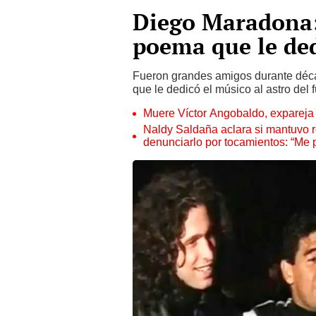
Diego Maradona: 
poema que le de
Fueron grandes amigos durante déca
que le dedicó el músico al astro del
Muere Víctor Angobaldo, expareja 
Naldy Saldaña aclara si mantuvo re
denunciarlo por tocamientos: “Me 