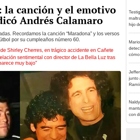
la canción y el emotivo
Testi
dicó Andrés Calamaro
maltr
hijo 
Luz: 
das. Recordamos la canción “Maradona” y los versos
 fútbol por su cumpleaños número 60.
Mario
detec
de Shirley Cherres, en trágico accidente en Cañete
cómo 
lación sentimental con director de La Bella Luz tras
"Dolo
parece muy bajo”
Jeffe
junto
Ramír
Kanas
sus…
Naldy
mantu
con d
tras 
tocam
bajo”