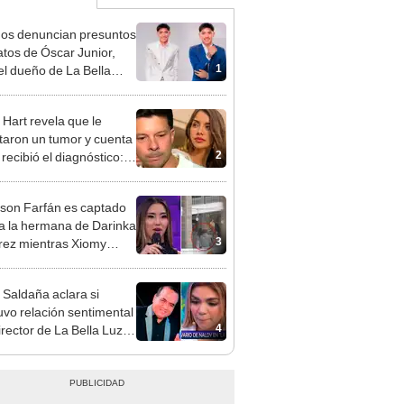
gos denuncian presuntos
atos de Óscar Junior,
1
del dueño de La Bella
"Humilla a los demás"
 Hart revela que le
taron un tumor y cuenta
2
recibió el diagnóstico:
res muy fuertes..."
rson Farfán es captado
 a la hermana de Darinka
3
ez mientras Xiomy
hiro trabajaba: “Él tiene
”
 Saldaña aclara si
vo relación sentimental
4
irector de La Bella Luz
denunciarlo por
ientos: “Me parece muy