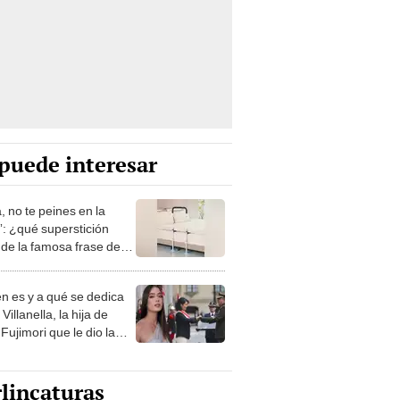
puede interesar
, no te peines en la
: ¿qué superstición
de la famosa frase de
nanitos Verdes?
n es y a qué se dedica
Villanella, la hija de
Fujimori que le dio la
 a nivel nacional?
lincaturas