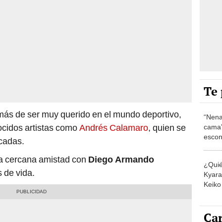
Te 
emás de ser muy querido en el mundo deportivo,
“Nena
ocidos artistas como
Andrés Calamaro
, quien se
cama”
escon
écadas.
los E
na cercana amistad con
Diego Armando
¿Quié
 de vida.
Kyara 
Keiko 
contra
Car