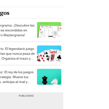
egos
rgrama: ¡Descubre las
ras escondidas en
ro Mastergrama!
rio: El legendario juego
rtas que nunca pasa de
 Organiza el mazo y
stra tu habilidad.
z: El rey de los juegos
trategia. Mueve tus
, anticipa al rival y
gue el jaque mate.