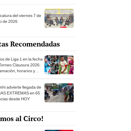
catura del viernes 7 de
o de 2026
tas Recomendadas
os de Liga 1 en la fecha
 Torneo Clausura 2026:
amación, horarios y
 ver
hi advierte llegada de
IAS EXTREMAS en 65
ncias desde HOY
mos al Circo!