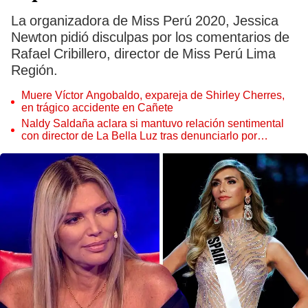
La organizadora de Miss Perú 2020, Jessica
Newton pidió disculpas por los comentarios de
Rafael Cribillero, director de Miss Perú Lima
Región.
Muere Víctor Angobaldo, expareja de Shirley Cherres,
en trágico accidente en Cañete
Naldy Saldaña aclara si mantuvo relación sentimental
con director de La Bella Luz tras denunciarlo por
tocamientos: “Me parece muy bajo”