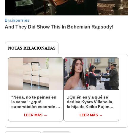
NOTAS RELACIONADAS
“Nena, no te peines en
¿Quién es y a qué se
la cama”: ¿qué
dedica Kyara Villanella,
superstición esconde la
la hija de Keiko Fujimori
famosa frase de los
que le dio la contra a
LEER MÁS
LEER MÁS
Enanitos Verdes?
nivel nacional?