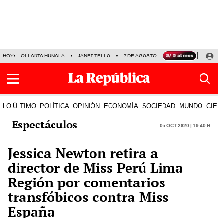
HOY
OLLANTA HUMALA
JANET TELLO
7 DE AGOSTO
TINKA RESULTADOS
LO ÚLTIMO
POLÍTICA
OPINIÓN
ECONOMÍA
SOCIEDAD
MUNDO
CIE
Espectáculos
05 Oct 2020 | 19:40 h
Jessica Newton retira a
director de Miss Perú Lima
Región por comentarios
transfóbicos contra Miss
España