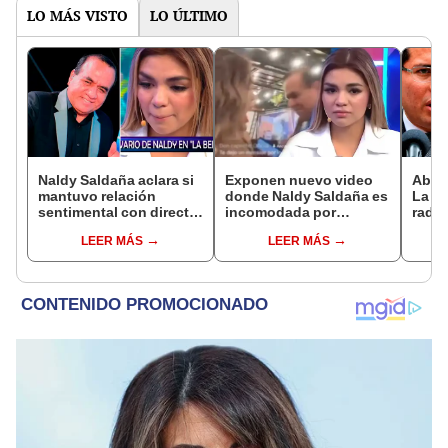
LO MÁS VISTO
LO ÚLTIMO
Naldy Saldaña aclara si
Exponen nuevo video
Abog
mantuvo relación
donde Naldy Saldaña es
La Be
sentimental con director
incomodada por
radic
de La Bella Luz tras
exdirector de La Bella
difus
LEER MÁS
LEER MÁS
denunciarlo por
Luz: la agarra de la
comp
tocamientos: “Me
mano sin su
audio
parece muy bajo”
consentimiento