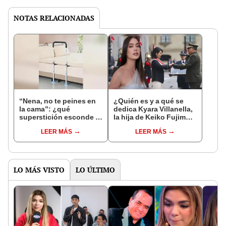
NOTAS RELACIONADAS
“Nena, no te peines en
¿Quién es y a qué se
la cama”: ¿qué
dedica Kyara Villanella,
superstición esconde la
la hija de Keiko Fujimori
famosa frase de los
que le dio la contra a
LEER MÁS
LEER MÁS
Enanitos Verdes?
nivel nacional?
LO MÁS VISTO
LO ÚLTIMO