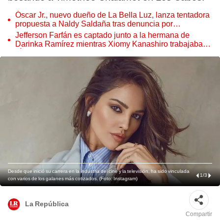
Óscar Jr., nuevo dueño de La Bella Luz, lanza tentadora
propuesta a Naldy Saldaña tras denuncia por
tocamientos
Jefferson Farfán es captado junto a la hermana de
Darinka Ramírez mientras Xiomy Kanashiro trabajaba:
“Él tiene sus…”
Desde que inició su carrera en la industria del cine y la televisión, ha sido vinculada
1
/
3
con varios de los galanes más cotizados. (Foto: Instagram)
La República
Compartir