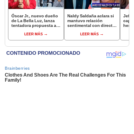
Óscar Jr., nuevo dueño
Naldy Saldaña aclara si
Jeffe
de La Bella Luz, lanza
mantuvo relación
capta
tentadora propuesta a
sentimental con director
herm
Naldy Saldaña tras
de La Bella Luz tras
Ramí
LEER MÁS
LEER MÁS
denuncia por
denunciarlo por
Kanas
tocamientos: “Va a
tocamientos: “Me
tien
haber otro tipo de ley”
parece muy bajo”