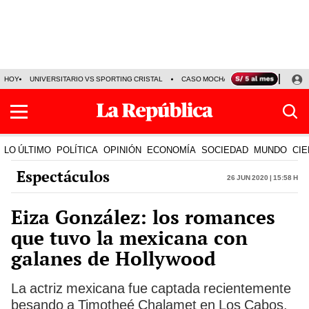
HOY
UNIVERSITARIO VS SPORTING CRISTAL
CASO MOCHASUELDOS
MIGUEL
LO ÚLTIMO
POLÍTICA
OPINIÓN
ECONOMÍA
SOCIEDAD
MUNDO
CIE
Espectáculos
26 Jun 2020 | 15:58 h
Eiza González: los romances
que tuvo la mexicana con
galanes de Hollywood
La actriz mexicana fue captada recientemente
besando a Timotheé Chalamet en Los Cabos.