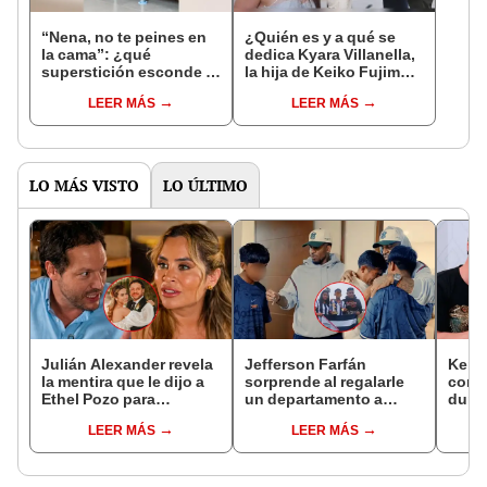
“Nena, no te peines en
¿Quién es y a qué se
la cama”: ¿qué
dedica Kyara Villanella,
superstición esconde la
la hija de Keiko Fujimori
famosa frase de los
que le dio la contra a
LEER MÁS
LEER MÁS
Enanitos Verdes?
nivel nacional?
LO MÁS VISTO
LO ÚLTIMO
Julián Alexander revela
Jefferson Farfán
Kenji
la mentira que le dijo a
sorprende al regalarle
conmu
Ethel Pozo para
un departamento a
dura 
conquistarla: “Si no, no
joven promesa del
tiene
LEER MÁS
LEER MÁS
hubiéramos salido”
fútbol: "Lo hago de
espos
corazón"
proce