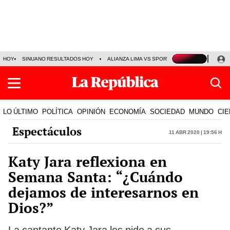
HOY
SINUANO RESULTADOS HOY
ALIANZA LIMA VS SPORT BOYS
JORGE MES
LO ÚLTIMO
POLÍTICA
OPINIÓN
ECONOMÍA
SOCIEDAD
MUNDO
CIE
Espectáculos
11 Abr 2020 | 19:56 h
Katy Jara reflexiona en
Semana Santa: “¿Cuándo
dejamos de interesarnos en
Dios?”