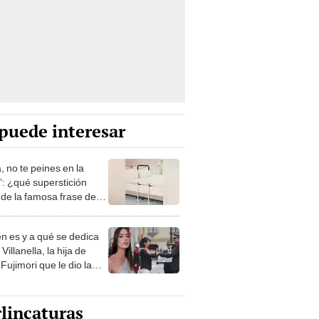
puede interesar
, no te peines en la
: ¿qué superstición
de la famosa frase de
nanitos Verdes?
n es y a qué se dedica
Villanella, la hija de
Fujimori que le dio la
 a nivel nacional?
lincaturas