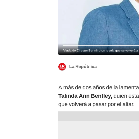
Viuda de Chester Bennington revela que se volverá a
La República
A más de dos años de la lamenta
Talinda Ann Bentley,
quien esta
que volverá a pasar por el altar.