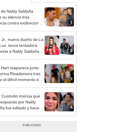
 de Naldy Saldaña
 su silencio tras
1
cia contra exdirector de
lla Luz: "Tiene todo mi
o"
 Jr., nuevo dueño de La
 Luz, lanza tentadora
2
esta a Naldy Saldaña
denuncia por
ientos: “Va a haber otro
 Hart reaparece junto
e ley”
orina Rivadeneira tras
3
ar el difícil momento de
paración: "Que siempre
eliz"
 Custodio insinúa que
 expuesto por Naldy
4
ña fue editado y hace
e advertencia: “Lo
inara la justicia”