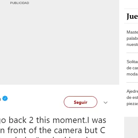
Ju
Maste
palab
nuest
Solita
de ca
moda.
demue
Ajedre
de es
piezas
consi