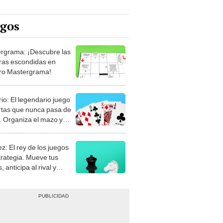
egos
rgrama: ¡Descubre las
ras escondidas en
ro Mastergrama!
rio: El legendario juego
rtas que nunca pasa de
 Organiza el mazo y
stra tu habilidad.
z: El rey de los juegos
trategia. Mueve tus
, anticipa al rival y
gue el jaque mate.