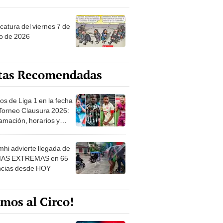
catura del viernes 7 de
o de 2026
tas Recomendadas
os de Liga 1 en la fecha
 Torneo Clausura 2026:
amación, horarios y
 ver
hi advierte llegada de
IAS EXTREMAS en 65
ncias desde HOY
mos al Circo!