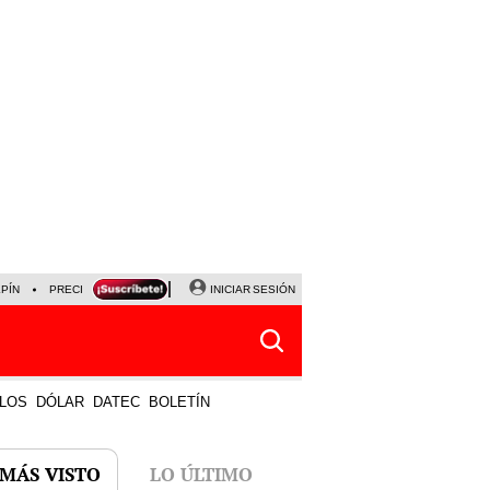
LPÍN
PRECIO DEL DÓLAR
CORTE DE LUZ
INICIAR SESIÓN
VIERNES 7 DE AGOSTO
ALBER
LOS
DÓLAR
DATEC
BOLETÍN
 MÁS VISTO
LO ÚLTIMO