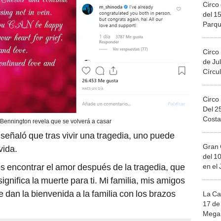
Circo 
del 15
Parqu
Migue
Circo
de Jul
Círcul
Circo
Del 2
Costa
Bennington revela que se volverá a casar
señaló que tras vivir una tragedia, uno puede
Gran 
vida.
del 10
s encontrar el amor después de la tragedia, que
en el
gnifica la muerte para ti. Mi familia, mis amigos
e dan la bienvenida a la familia con los brazos
La Ca
17 de 
Mega 