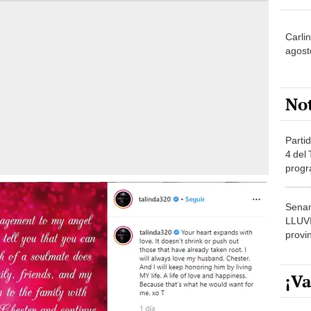
Carlin
agost
No
Partid
4 del
progr
dónde
Senam
LLUV
provi
¡Va