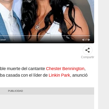
 casar
1
/
3
Compartir
ble muerte del cantante
Chester Bennington
,
ba casada con el líder de
Linkin Park
, anunció