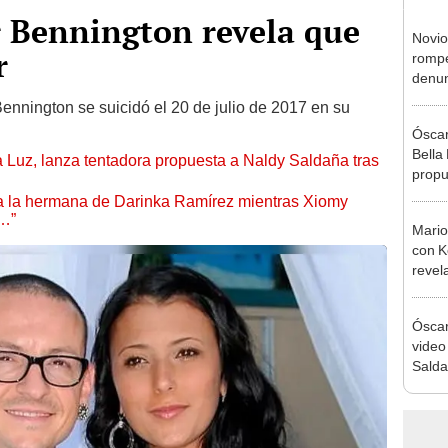
r Bennington revela que
Novio
r
rompe
denun
La Be
nnington se suicidó el 20 de julio de 2017 en su
apoy
Óscar
Bella
a Luz, lanza tentadora propuesta a Naldy Saldaña tras
propu
tras 
 a la hermana de Darinka Ramírez mientras Xiomy
tocam
s…”
Mario
tipo d
con K
revel
su se
seas f
Óscar
video
Salda
fuert
determ