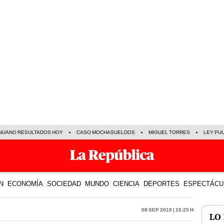
NUANO RESULTADOS HOY
CASO MOCHASUELDOS
MIGUEL TORRES
LEY PU
N
ECONOMÍA
SOCIEDAD
MUNDO
CIENCIA
DEPORTES
ESPECTÁCU
08 Sep 2019 | 15:25 h
LO