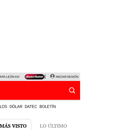
APA LEÓN XIV
NALDY SALDAÑA
INICIAR SESIÓN
LA BELLA LUZ
MAGALY MEDINA
HORÓS
LOS
DÓLAR
DATEC
BOLETÍN
 MÁS VISTO
LO ÚLTIMO