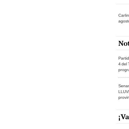
Carli
agost
No
Partid
4 del
progr
dónde
Senam
LLUV
provi
¡Va