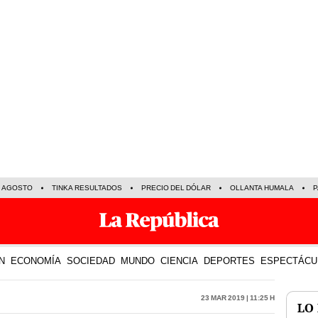
E AGOSTO
TINKA RESULTADOS
PRECIO DEL DÓLAR
OLLANTA HUMALA
P
N
ECONOMÍA
SOCIEDAD
MUNDO
CIENCIA
DEPORTES
ESPECTÁCU
23 Mar 2019 | 11:25 h
LO