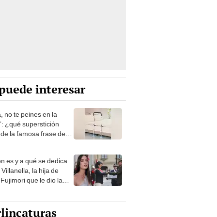
puede interesar
, no te peines en la
: ¿qué superstición
de la famosa frase de
nanitos Verdes?
n es y a qué se dedica
Villanella, la hija de
Fujimori que le dio la
 a nivel nacional?
lincaturas