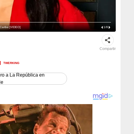
 Caribe [VIDEO]
1
/
8
Compartir
TWERKING
ero a La República en
le