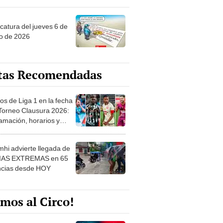
ncatura del jueves 6 de
o de 2026
tas Recomendadas
os de Liga 1 en la fecha
 Torneo Clausura 2026:
amación, horarios y
 ver
hi advierte llegada de
IAS EXTREMAS en 65
ncias desde HOY
mos al Circo!