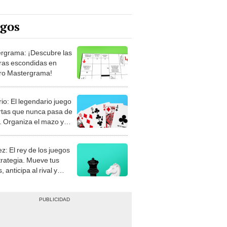
egos
rgrama: ¡Descubre las
ras escondidas en
ro Mastergrama!
rio: El legendario juego
rtas que nunca pasa de
 Organiza el mazo y
stra tu habilidad.
z: El rey de los juegos
trategia. Mueve tus
, anticipa al rival y
gue el jaque mate.