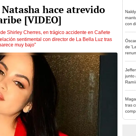
 Natasha hace atrevido
Naldy
aribe [VIDEO]
mantu
con d
tras 
de Shirley Cherres, en trágico accidente en Cañete
tocam
lación sentimental con director de La Bella Luz tras
Óscar
bajo”
parece muy bajo”
de 'La
renun
orque
Sald
Jeffe
junto
Ramír
Kanas
sus…
Magal
tras c
compa
Copel
con p