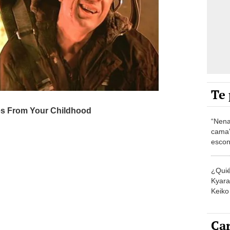
Te 
“Nena
cama”
escon
los E
¿Quié
Kyara 
Keiko 
contra
Car