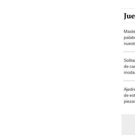
Ju
Maste
palab
nuest
Solita
de ca
moda.
demue
Ajedre
de es
piezas
consi