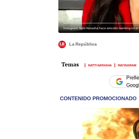
Instagram: Natti Natasha hace atrevido twerking en el
La República
NATTI NATASHA
INSTAGRAM
Prefi
Goog