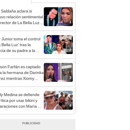
 Saldaña aclara si
vo relación sentimental
1
irector de La Bella Luz
denunciarlo por
ientos: “Me parece muy
 Junior toma el control
 Bella Luz' tras la
2
cia de su padre a la
sta por caso Naldy
aña
rson Farfán es captado
 a la hermana de Darinka
3
ez mientras Xiomy
hiro trabajaba: “Él tiene
”
y Medina se defiende
rítica por usar bikini y
4
raciones con María Pía
lo: ¿Debo ir a la playa
oncho?"