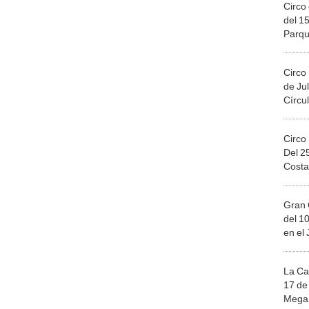
Circo 
del 15
Parqu
Migue
Circo
de Jul
Círcul
Circo
Del 2
Costa
Gran 
del 10
en el
La Ca
17 de 
Mega 