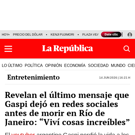
HOY
PRECIO DEL DÓLAR
KENJI FUJIMORI
PLAZA VEA
FERIADOS
KE
LO ÚLTIMO
POLÍTICA
OPINIÓN
ECONOMÍA
SOCIEDAD
MUNDO
CIE
Entretenimiento
14 Jun 2026 | 16:21 h
Revelan el último mensaje que
Gaspi dejó en redes sociales
antes de morir en Río de
Janeiro: “Viví cosas increíbles”