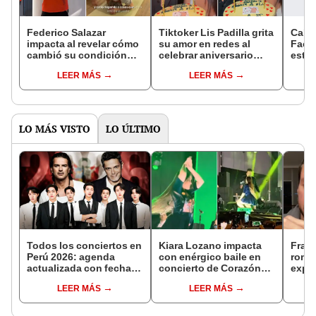
Federico Salazar
Tiktoker Lis Padilla grita
Caída
impacta al revelar cómo
su amor en redes al
Face
cambió su condición
celebrar aniversario
este 
física tras su
junto a su novia: "Que
servi
LEER MÁS
LEER MÁS
separación: "He soltado
esta historia siga
carga
esas cargas"
creciendo"
LO MÁS VISTO
LO ÚLTIMO
Todos los conciertos en
Kiara Lozano impacta
Franc
Perú 2026: agenda
con enérgico baile en
rompe
actualizada con fechas,
concierto de Corazón
expu
recintos y entradas
Serrano y usuarios
trans
LEER MÁS
LEER MÁS
dicen: “Odiada y amada,
“El d
pero jamás olvidada”
pued