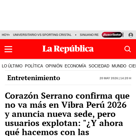
HOY
UNIVERSITARIO VS SPORTING CRISTAL
SINUANO RESULTADOS HOY
CA
LO ÚLTIMO
POLÍTICA
OPINIÓN
ECONOMÍA
SOCIEDAD
MUNDO
CIE
Entretenimiento
20 May 2026 | 14:20 h
Corazón Serrano confirma que
no va más en Vibra Perú 2026
y anuncia nueva sede, pero
usuarios explotan: "¿Y ahora
qué hacemos con las