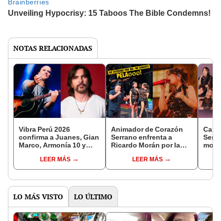
NOTAS RELACIONADAS
Vibra Perú 2026
Animador de Corazón
Cant
confirma a Juanes, Gian
Serrano enfrenta a
Serra
Marco, Armonía 10 y
Ricardo Morán por la
most
más artistas
derrota de Sharik
emot
LEER MÁS
LEER MÁS
Arévalo, la Mon Laferte
el Dí
de ‘Yo soy’: “No
"Brie
entiendo por qué no
ganaste”
LO MÁS VISTO
LO ÚLTIMO