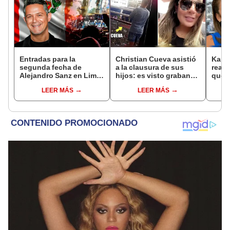
Entradas para la
Christian Cueva asistió
Karla
segunda fecha de
a la clausura de sus
reacc
Alejandro Sanz en Lima
hijos: es visto grabando
que l
2026: precio, zonas y
de lejos por
inter
LEER MÁS
LEER MÁS
cómo comprar
restricciones de Pamela
Domí
López
carga
male