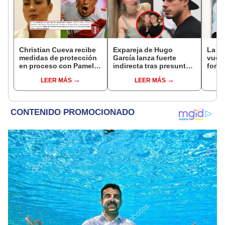
Christian Cueva recibe
Expareja de Hugo
La O
medidas de protección
García lanza fuerte
vuelv
en proceso con Pamela
indirecta tras presunta
forma
López tras denuncia por
ruptura con Alessia
fecha
LEER MÁS
LEER MÁS
violencia física y
Rovegno: "Ahora que te
comp
psicológica
terminaron, vuelves"
preve
conci
espa