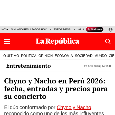
HOY
SINUANO RESULTADOS HOY
JORGE MESSI
ALIANZA LIMA VS SPORT BO
LO ÚLTIMO
POLÍTICA
OPINIÓN
ECONOMÍA
SOCIEDAD
MUNDO
CIE
Entretenimiento
29 Abr 2026 | 14:13 h
Chyno y Nacho en Perú 2026:
fecha, entradas y precios para
su concierto
El dúo conformado por
Chyno y Nacho
,
reconocido como uno de los más influyentes