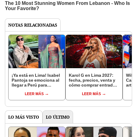
NOTAS RELACIONADAS
¡Ya está en Lima! Isabel
Karol G en Lima 2027:
Willi
Pantoja se emociona al
fecha, precios, venta y
Cast
llegar a Perú para
cómo comprar entradas
artis
celebrar sus 50 años de
en Teleticket para el
rendi
LEER MÁS
LEER MÁS
carrera artística: “Los
‘Viajando por el mundo
músic
quiero con el alma”
Tropitour’
Festi
Lati
LO MÁS VISTO
LO ÚLTIMO