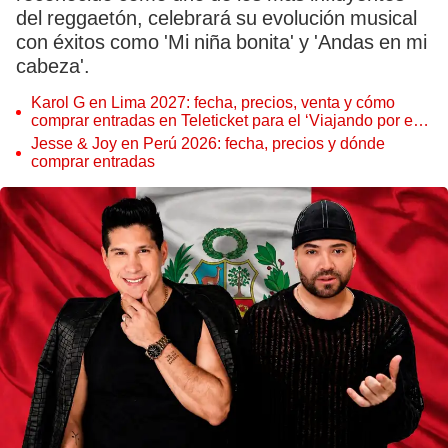
del reggaetón, celebrará su evolución musical
con éxitos como 'Mi niña bonita' y 'Andas en mi
cabeza'.
Karol G en Lima 2027: fecha, precios, venta y cómo
comprar entradas en Teleticket para el ‘Viajando por el
mundo Tropitour’
Jesse & Joy en Perú 2026: fecha, precios y dónde
comprar entradas