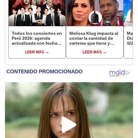
Todos los conciertos en
Melissa Klug impacta al
Maga
Perú 2026: agenda
contar la cantidad de
Diaz 
actualizada con fechas,
carteras que tiene y
S/200
recintos y entradas
'Giselo' la trolea: "Antes
repar
LEER MÁS
LEER MÁS
con su bolsa negra"
Estad
persi