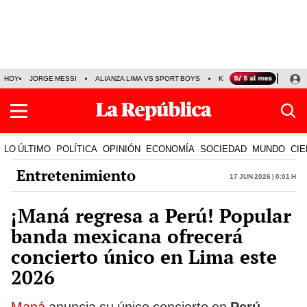
HOY
JORGE MESSI
ALIANZA LIMA VS SPORT BOYS
KENJI FUJIMORI
PRE
LO ÚLTIMO
POLÍTICA
OPINIÓN
ECONOMÍA
SOCIEDAD
MUNDO
CIE
Entretenimiento
17 Jun 2026 | 0:01 h
¡Maná regresa a Perú! Popular
banda mexicana ofrecerá
concierto único en Lima este
2026