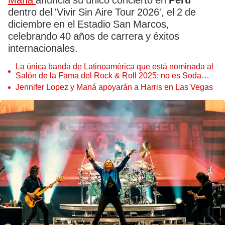
Maná
anuncia su único concierto en
Perú
dentro del 'Vivir Sin Aire Tour 2026', el 2 de
diciembre en el Estadio San Marcos,
celebrando 40 años de carrera y éxitos
internacionales.
La única banda de Latinoamérica que está nominada al
Salón de la Fama del Rock & Roll 2025: no es Soda
Stereo
Jennifer Lopez y Maná apoyarán a Harris en Las Vegas