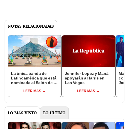
NOTAS RELACIONADAS
La única banda de
Jennifer Lopez y Maná
Maná
Latinoamérica que está
apoyarán a Harris en
colab
nominada al Salón de la
Las Vegas
Jam 
Fama del Rock & Roll
resp
LEER MÁS
LEER MÁS
2025: no es Soda Stereo
Trum
con r
LO MÁS VISTO
LO ÚLTIMO