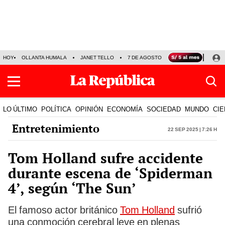
HOY
OLLANTA HUMALA
JANET TELLO
7 DE AGOSTO
TINKA RESULTADOS
LO ÚLTIMO
POLÍTICA
OPINIÓN
ECONOMÍA
SOCIEDAD
MUNDO
CIE
Entretenimiento
22 Sep 2025 | 7:26 h
Tom Holland sufre accidente
durante escena de ‘Spiderman
4’, según ‘The Sun’
El famoso actor británico
Tom Holland
sufrió
una conmoción cerebral leve en plenas