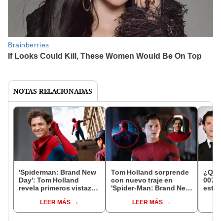
NOTAS RELACIONADAS
'Spiderman: Brand New
Tom Holland sorprende
¿Quié
Day': Tom Holland
con nuevo traje en
007? 
revela primeros vistazos
'Spider-Man: Brand New
estre
exclusivos del rodaje de
Day' y emociona a los
lista
LEER MÁS
LEER MÁS
la película del Hombre
fans del MCU
Danie
Araña
era 