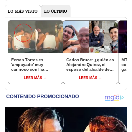
LO MÁS VISTO
LO ÚLTIMO
Ferran Torres es
Carlos Bruce: ¿quién es
MTV 
'ampayado' muy
Alejandro Quiroz, el
conoc
cariñoso con Ilia
esposo del alcalde de
gana
Topuria, luchador de
Surco, y cómo inició su
Musi
LEER MÁS
LEER MÁS
artes marciales, y
historia de amor?
desata gran revuelo en
redes sociales