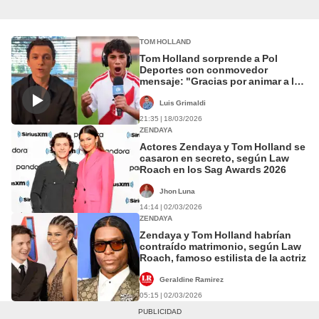
TOM HOLLAND
Tom Holland sorprende a Pol
Deportes con conmovedor
mensaje: "Gracias por animar a la
gente a seguir sus sueños"
Luis Grimaldi
21:35 | 18/03/2026
ZENDAYA
Actores Zendaya y Tom Holland se
casaron en secreto, según Law
Roach en los Sag Awards 2026
Jhon Luna
14:14 | 02/03/2026
ZENDAYA
Zendaya y Tom Holland habrían
contraído matrimonio, según Law
Roach, famoso estilista de la actriz
Geraldine Ramirez
05:15 | 02/03/2026