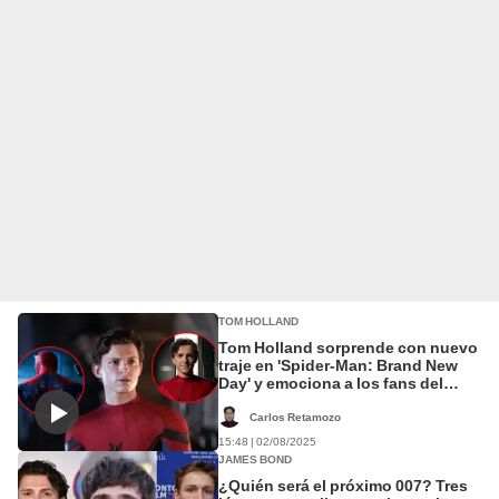
TOM HOLLAND
Tom Holland sorprende con nuevo
traje en 'Spider-Man: Brand New
Day' y emociona a los fans del
MCU
Carlos Retamozo
15:48 | 02/08/2025
JAMES BOND
¿Quién será el próximo 007? Tres