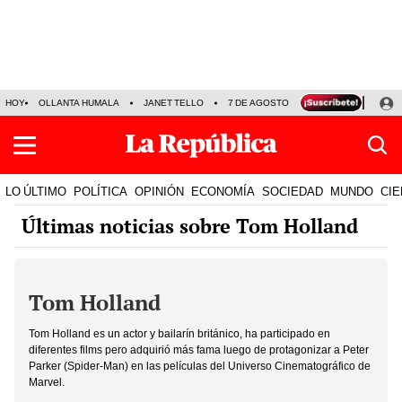
HOY
OLLANTA HUMALA
JANET TELLO
7 DE AGOSTO
TINKA RESULTADOS
LO ÚLTIMO
POLÍTICA
OPINIÓN
ECONOMÍA
SOCIEDAD
MUNDO
CIE
Últimas noticias sobre Tom Holland
Tom Holland
Tom Holland es un actor y bailarín británico, ha participado en
diferentes films pero adquirió más fama luego de protagonizar a Peter
Parker (Spider-Man) en las películas del Universo Cinematográfico de
Marvel.