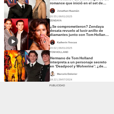
romance que inició en el set de
Spider-Man: Homecoming
Jonathan Huamán
20:55 | 06/01/2025
ZENDAYA
¿Se comprometieron? Zendaya
desata revuelo al lucir anillo de
diamantes junto con Tom Holland
en Globos de Oro 2025
Katherin Yescas
20:02 | 06/01/2025
TOM HOLLAND
Hermano de Tom Holland
interpreta a un personaje secreto
en ‘Deadpool y Wolverine’: ¿de
cuál se trata?
Marcelo Dolorier
18:22 | 29/07/2024