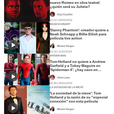
nuevo Romeo en obra teatral:
¿quién será su Julieta?
Viyú Castillo
21:12 | 29/03/2024
NOAH SCHNAPP
'Danny Phantom': creador quiere a
Noah Schnapp y Billie Eilish para
película live action
Melani Vargas
14:16 | 11/02/2024
SPIDER-MAN
Tom Holland no quiere a Andrew
Garfield y a Tobey Maguire en
'Spiderman 4': ¿hay caos en
Marvel?
Jhon Luna
16:38 | 26/01/2024
LA SOCIEDAD DE LA NIEVE
'La sociedad de la nieve': Tom
Holland y la razón de su "especial
conexión" con esta película
Melani Vargas