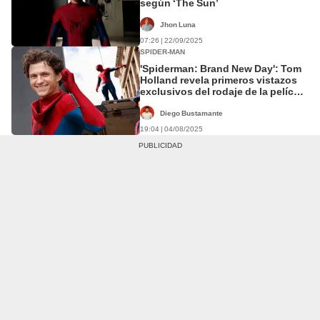
según ‘The Sun’
Jhon Luna
07:26 | 22/09/2025
SPIDER-MAN
'Spiderman: Brand New Day': Tom
Holland revela primeros vistazos
exclusivos del rodaje de la película
del Hombre Araña
Diego Bustamante
19:04 | 04/08/2025