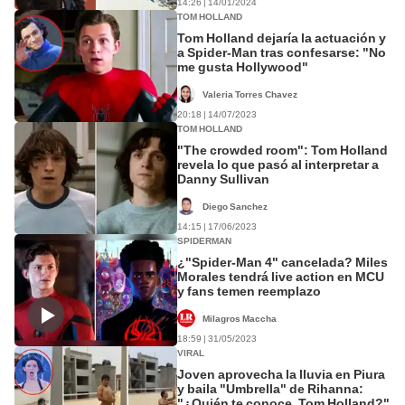
14:26 | 14/01/2024
TOM HOLLAND
Tom Holland dejaría la actuación y
a Spider-Man tras confesarse: "No
me gusta Hollywood"
Valeria Torres Chavez
20:18 | 14/07/2023
TOM HOLLAND
"The crowded room": Tom Holland
revela lo que pasó al interpretar a
Danny Sullivan
Diego Sanchez
14:15 | 17/06/2023
SPIDERMAN
¿"Spider-Man 4" cancelada? Miles
Morales tendrá live action en MCU
y fans temen reemplazo
Milagros Maccha
18:59 | 31/05/2023
VIRAL
Joven aprovecha la lluvia en Piura
y baila "Umbrella" de Rihanna:
"¿Quién te conoce, Tom Holland?"