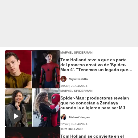
MARVEL SPIDERMAN
Tom Holland revela que es parte
del proceso creativo de 'Spider-
Man 4': "Tenemos un legado que
proteger"
Viyú Castillo
15:30 | 22/04/2024
MARVEL SPIDERMAN
Spider-Man: productores revelan
que no conocían a Zendaya
cuando la eligieron para ser MJ
Melani Vargas
22:42 | 09/04/2024
TOM HOLLAND
Tom Holland se convierte en el