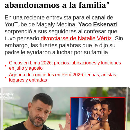
abandonamos a la familia"
En una reciente entrevista para el canal de
YouTube de Magaly Medina,
Yaco Eskenazi
sorprendió a sus seguidores al confesar que
tuvo pensado
divorciarse de Natalie Vértiz
. Sin
embargo, las fuertes palabras que le dijo su
padre le ayudaron a luchar por su familia.
Circos en Lima 2026: precios, ubicaciones y funciones
en julio y agosto
Agenda de conciertos en Perú 2026: fechas, artistas,
lugares y entradas