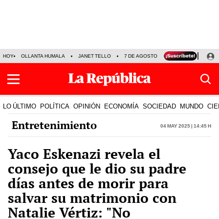
HOY
OLLANTA HUMALA
JANET TELLO
7 DE AGOSTO
TINKA RESULTADOS
LO ÚLTIMO
POLÍTICA
OPINIÓN
ECONOMÍA
SOCIEDAD
MUNDO
CIE
Entretenimiento
04 May 2025 | 14:45 h
Yaco Eskenazi revela el
consejo que le dio su padre
días antes de morir para
salvar su matrimonio con
Natalie Vértiz: "No