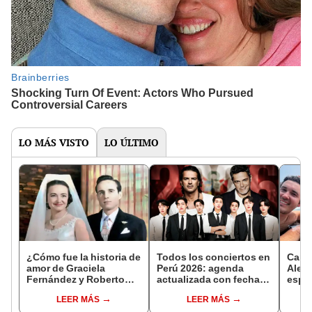
LO MÁS VISTO
LO ÚLTIMO
¿Cómo fue la historia de
Todos los conciertos en
Carlo
amor de Graciela
Perú 2026: agenda
Aleja
Fernández y Roberto
actualizada con fechas,
espos
Gómez Bolaños? La
recintos y entradas
Surco
LEER MÁS
LEER MÁS
primera esposa de
histo