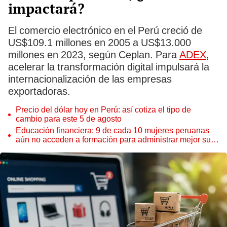
impactará?
El comercio electrónico en el Perú creció de
US$109.1 millones en 2005 a US$13.000
millones en 2023, según Ceplan. Para
ADEX
,
acelerar la transformación digital impulsará la
internacionalización de las empresas
exportadoras.
Precio del dólar hoy en Perú: así cotiza el tipo de
cambio para este 5 de agosto
Educación financiera: 9 de cada 10 mujeres peruanas
aún no acceden a formación para administrar mejor su
dinero