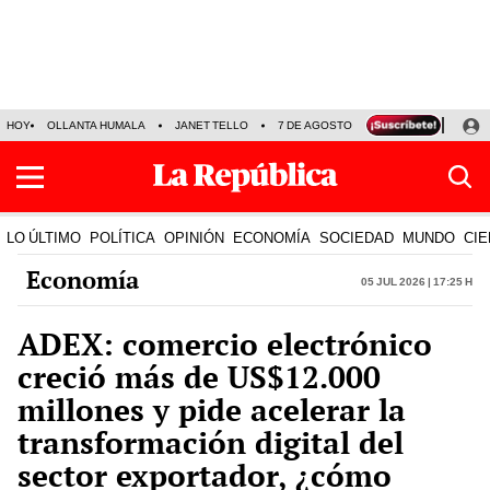
HOY
OLLANTA HUMALA
JANET TELLO
7 DE AGOSTO
TINKA RESULTADOS
LO ÚLTIMO
POLÍTICA
OPINIÓN
ECONOMÍA
SOCIEDAD
MUNDO
CIE
Economía
05 Jul 2026 | 17:25 h
ADEX: comercio electrónico
creció más de US$12.000
millones y pide acelerar la
transformación digital del
sector exportador, ¿cómo