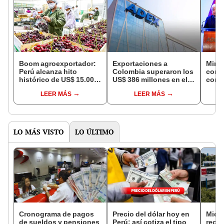
Boom agroexportador:
Exportaciones a
Mince
Perú alcanza hito
Colombia superaron los
cond
histórico de US$ 15.000
US$ 386 millones en el
conve
millones en 2025
primer cuatrimestre del
logís
LEER MÁS
LEER MÁS
año
forta
exter
se i
LO MÁS VISTO
LO ÚLTIMO
Cronograma de pagos
Precio del dólar hoy en
Midag
de sueldos y pensiones
Perú: así cotiza el tipo
reorg