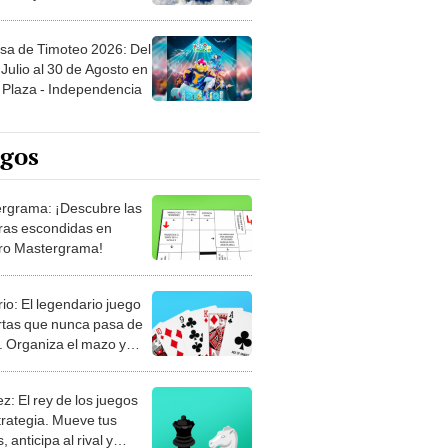
sa de Timoteo 2026: Del
Julio al 30 de Agosto en
Plaza - Independencia
egos
rgrama: ¡Descubre las
ras escondidas en
ro Mastergrama!
rio: El legendario juego
rtas que nunca pasa de
 Organiza el mazo y
stra tu habilidad.
z: El rey de los juegos
trategia. Mueve tus
, anticipa al rival y