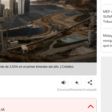
Ejecu
MEF c
SUNAT
Tribu
Midag
reorg
qué i
cambi
o de 3,53% en el primer trimestre del año. | Créditos:
Escuchar
Resumen
Compartir
 IA