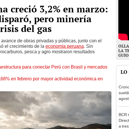
a creció 3,2% en marzo:
disparó, pero minería
risis del gas
l avance de obras privadas y públicas, junto con el
OLLA
só el crecimiento de la
economía peruana
. Sin
LA T
rocarburos, pesca y agro mostraron resultados
GUIO
aestructura para conectar Perú con Brasil y mercados
LO
3,68% en febrero por mayor actividad económica en
Cron
sueld
agost
Nació
depós
BCR r
Direc
a tre