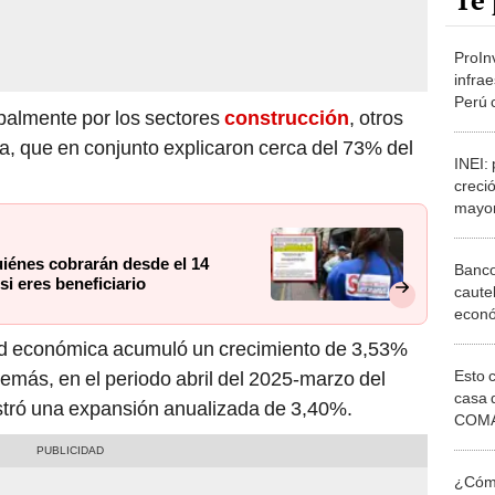
Te 
ProIn
infra
Perú 
ipalmente por los sectores
construcción
, otros
globa
a, que en conjunto explicaron cerca del 73% del
millo
INEI:
creci
mayor
en co
quiénes cobrarán desde el 14
Banco
i eres beneficiario
caute
econó
¿recu
ad económica acumuló un crecimiento de 3,53%
elecc
Esto 
demás, en el periodo abril del 2025-marzo del
casa 
ró una expansión anualizada de 3,40%.
COMA
otros 
NOR
¿Cómo