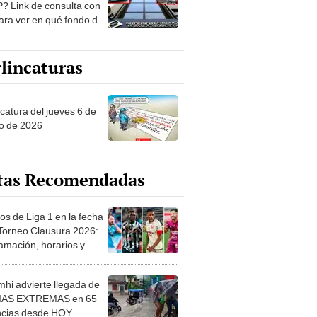
? Link de consulta con
ara ver en qué fondo de
ones estás
lincaturas
ncatura del jueves 6 de
o de 2026
tas Recomendadas
os de Liga 1 en la fecha
 Torneo Clausura 2026:
amación, horarios y
 ver
hi advierte llegada de
IAS EXTREMAS en 65
ncias desde HOY