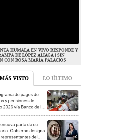
NTA HUMALA EN VIVO RESPONDE Y
RAMPA DE LÓPEZ ALIAGA | SIN
N CON ROSA MARÍA PALACIOS
 MÁS VISTO
LO ÚLTIMO
ograma de pagos de
os y pensiones de
1
o 2026 vía Banco de la
n: conoce las fechas de
ito
enueva parte de su
torio: Gobierno designa
2
s representantes del