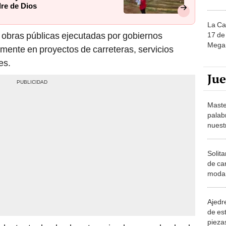
dre de Dios
La Ca
 obras públicas ejecutadas por gobiernos
17 de 
Mega 
lmente en proyectos de carreteras, servicios
es.
Ju
Maste
palab
nuest
Solita
de ca
moda.
demue
Ajedre
de es
piezas