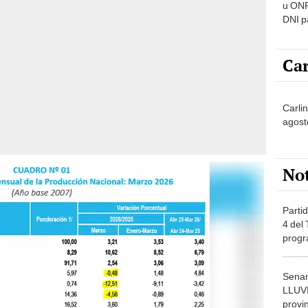
u ONP
DNI p
pensi
Car
Carli
agost
No
Partid
4 del
progr
dónde
Senam
LLUV
provi