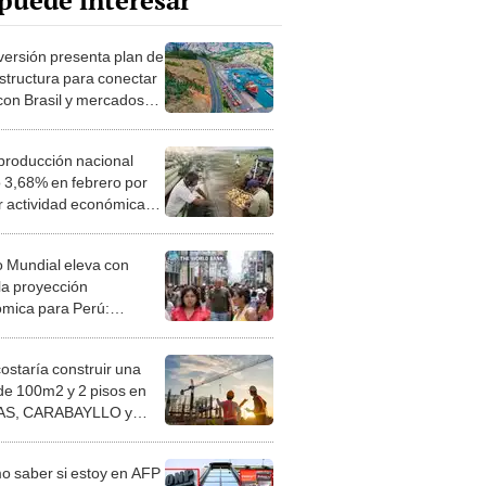
puede interesar
versión presenta plan de
estructura para conectar
con Brasil y mercados
les por US$ 38.900
nes
 producción nacional
ó 3,68% en febrero por
 actividad económica
mercio y construcción
 Mundial eleva con
la proyección
mica para Perú:
peraremos tras
iones?
costaría construir una
de 100m2 y 2 pisos en
S, CARABAYLLO y
distritos de LIMA
TE
 saber si estoy en AFP