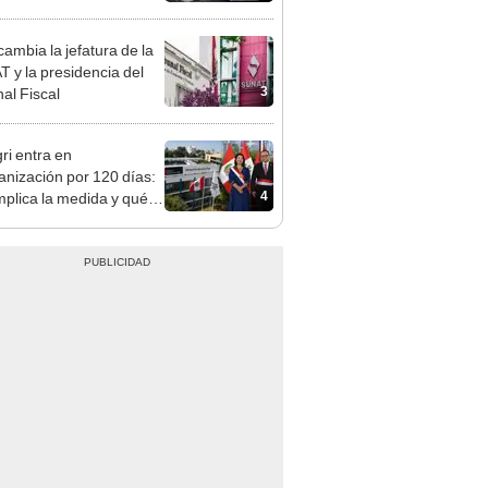
tivo
ambia la jefatura de la
 y la presidencia del
3
nal Fiscal
ri entra en
anización por 120 días:
4
mplica la medida y qué
os podrían venir