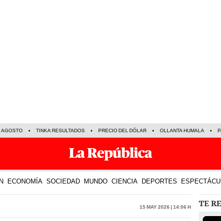
E AGOSTO
TINKA RESULTADOS
PRECIO DEL DÓLAR
OLLANTA HUMALA
P
N
ECONOMÍA
SOCIEDAD
MUNDO
CIENCIA
DEPORTES
ESPECTÁCU
TE R
15 May 2026 | 14:06 h