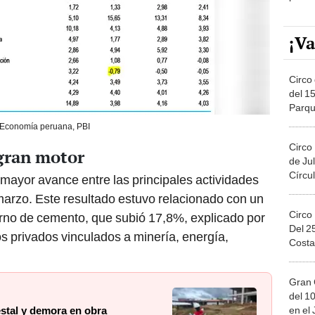
¡Va
Circo 
del 15
Parqu
Migue
Economía peruana, PBI
Circo
gran motor
de Jul
Círcul
l mayor avance entre las principales actividades
arzo. Este resultado estuvo relacionado con un
Circo
rno de cemento, que subió 17,8%, explicado por
Del 2
 privados vinculados a minería, energía,
Costa
Gran 
del 10
en el
estal y demora en obra