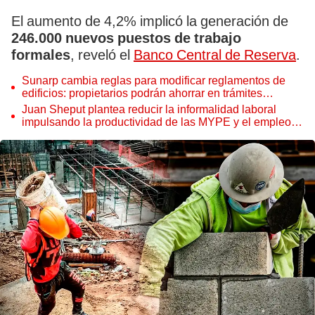
El aumento de 4,2% implicó la generación de
246.000 nuevos puestos de trabajo
formales
, reveló el
Banco Central de Reserva
.
Sunarp cambia reglas para modificar reglamentos de
edificios: propietarios podrán ahorrar en trámites
notariales
Juan Sheput plantea reducir la informalidad laboral
impulsando la productividad de las MYPE y el empleo
juvenil