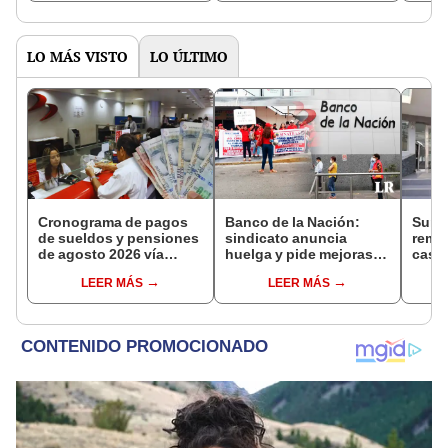
ingreso per cápita"
estab
LO MÁS VISTO
LO ÚLTIMO
Cronograma de pagos
Banco de la Nación:
Suna
de sueldos y pensiones
sindicato anuncia
remat
de agosto 2026 vía
huelga y pide mejoras
casas
Banco de la Nación:
salariales para
arte
LEER MÁS
LEER MÁS
conoce las fechas de
trabajadores
parti
depósito