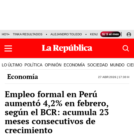
HOY
TINKA RESULTADOS
ALEJANDRO TOLEDO
KENJI FUJIMORI
PRECIO
LO ÚLTIMO
POLÍTICA
OPINIÓN
ECONOMÍA
SOCIEDAD
MUNDO
CIE
Economía
27 Abr 2026 | 17:30 h
Empleo formal en Perú
aumentó 4,2% en febrero,
según el BCR: acumula 23
meses consecutivos de
crecimiento