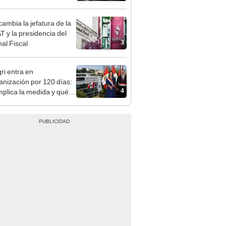
tivo
ambia la jefatura de la
 y la presidencia del
3
nal Fiscal
ri entra en
anización por 120 días:
4
mplica la medida y qué
os podrían venir