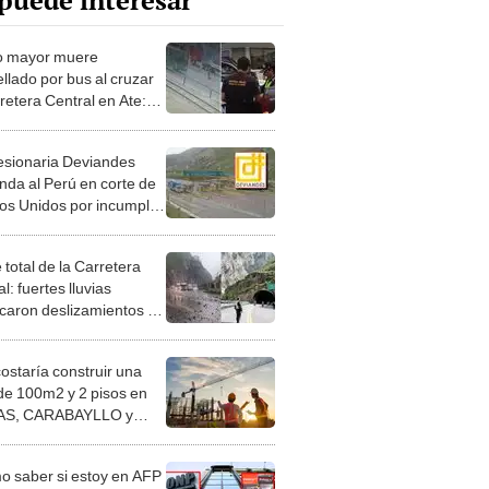
puede interesar
o mayor muere
llado por bus al cruzar
retera Central en Ate:
os exigen puente
nal
sionaria Deviandes
da al Perú en corte de
os Unidos por incumplir
e laudo arbitral por
,4 millones
 total de la Carretera
l: fuertes lluvias
caron deslizamientos en
as
costaría construir una
de 100m2 y 2 pisos en
S, CARABAYLLO y
distritos de LIMA
TE
 saber si estoy en AFP