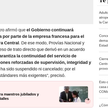
Te 
Adult
atrope
la Car
vecin
tro
afirmó que
el Gobierno continuará
peato
Conce
a por parte de la empresa francesa para el
deman
ra Central
.
De ese modo, Provías Nacional y
Estad
so de trato directo que derivó en un acuerdo
pago d
US$99
arantiza la continuidad del servicio de
Cierre
iones reforzadas de supervisión, integridad y
Centra
o ha sido suspendido ni cancelado; por el
provo
las ví
estándares más exigentes”, precisó.
Esto 
casa 
COMA
a maestros jubilados y
otros 
talles
NOR
¿Cómo