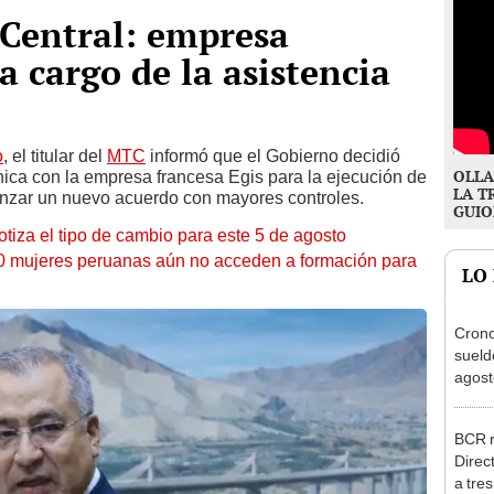
 Central: empresa
a cargo de la asistencia
o
, el titular del
MTC
informó que el Gobierno decidió
OLLA
cnica con la empresa francesa Egis para la ejecución de
LA T
canzar un nuevo acuerdo con mayores controles.
GUIO
otiza el tipo de cambio para este 5 de agosto
10 mujeres peruanas aún no acceden a formación para
LO
Cron
sueld
agost
Nació
depós
BCR r
Direc
a tre