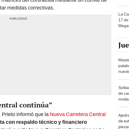
tar medidas correctivas.
La Ca
17 de 
Mega 
Ju
Maste
palab
nuest
Solita
de ca
moda.
entral continúa”
demue
 Prieto informó que la
Nueva Carretera Central
Ajedre
de es
ta con respaldo técnico y financiero
piezas