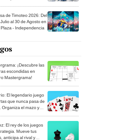
sa de Timoteo 2026: Del
Julio al 30 de Agosto en
Plaza - Independencia
egos
rgrama: ¡Descubre las
ras escondidas en
ro Mastergrama!
rio: El legendario juego
rtas que nunca pasa de
 Organiza el mazo y
stra tu habilidad.
z: El rey de los juegos
trategia. Mueve tus
, anticipa al rival y