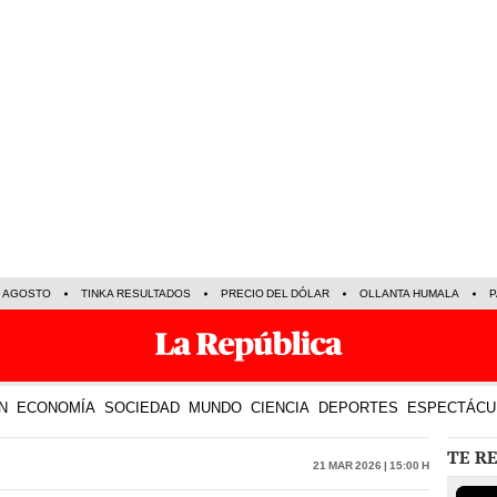
E AGOSTO
TINKA RESULTADOS
PRECIO DEL DÓLAR
OLLANTA HUMALA
P
N
ECONOMÍA
SOCIEDAD
MUNDO
CIENCIA
DEPORTES
ESPECTÁCU
TE R
21 Mar 2026 | 15:00 h