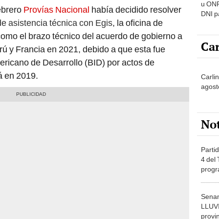
u ONP
ebrero
Provías Nacional
había decidido resolver
DNI p
e asistencia técnica con Egis
, la oficina de
pensi
omo el brazo técnico del acuerdo de gobierno a
Car
rú y Francia en 2021,
debido a que esta fue
ricano de Desarrollo (BID) por actos de
 en 2019.
Carlin
agost
No
Partid
4 del
progr
dónde
Senam
LLUV
provi