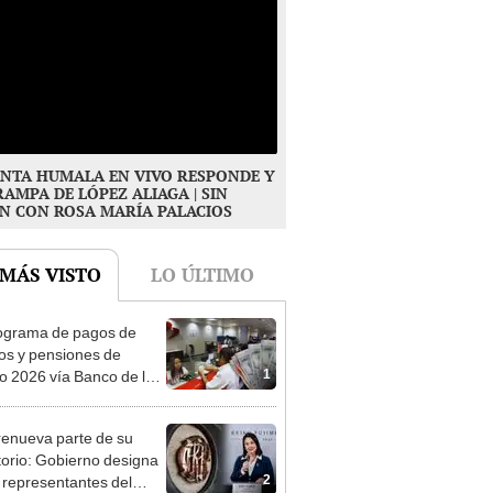
NTA HUMALA EN VIVO RESPONDE Y
RAMPA DE LÓPEZ ALIAGA | SIN
N CON ROSA MARÍA PALACIOS
 MÁS VISTO
LO ÚLTIMO
ograma de pagos de
os y pensiones de
1
o 2026 vía Banco de la
n: conoce las fechas de
ito
enueva parte de su
torio: Gobierno designa
2
s representantes del