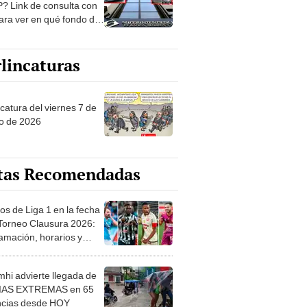
? Link de consulta con
ara ver en qué fondo de
ones estás
lincaturas
catura del viernes 7 de
o de 2026
tas Recomendadas
os de Liga 1 en la fecha
 Torneo Clausura 2026:
amación, horarios y
 ver
hi advierte llegada de
IAS EXTREMAS en 65
ncias desde HOY