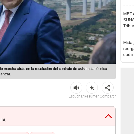
Ejecu
MEF c
SUNAT
Tribu
Midag
reorg
qué i
cambi
io marcha atrás en la resolución del contrato de asistencia técnica
entral.
Escuchar
Resumen
Compartir
 IA