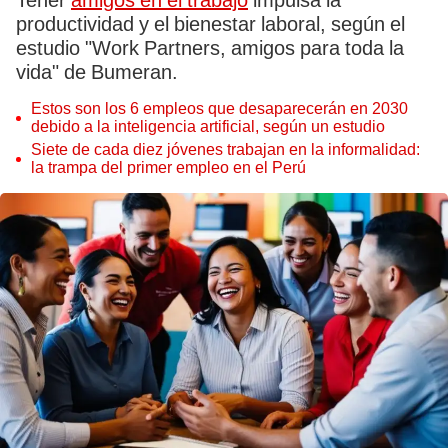
Tener
amigos en el trabajo
impulsa la
productividad y el bienestar laboral, según el
estudio "Work Partners, amigos para toda la
vida" de Bumeran.
Estos son los 6 empleos que desaparecerán en 2030
debido a la inteligencia artificial, según un estudio
Siete de cada diez jóvenes trabajan en la informalidad:
la trampa del primer empleo en el Perú