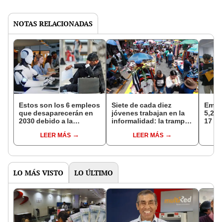
NOTAS RELACIONADAS
Estos son los 6 empleos
Siete de cada diez
Emple
que desaparecerán en
jóvenes trabajan en la
5,2%
2030 debido a la
informalidad: la trampa
17 me
inteligencia artificial,
del primer empleo en el
LEER MÁS
LEER MÁS
según un estudio
Perú
LO MÁS VISTO
LO ÚLTIMO