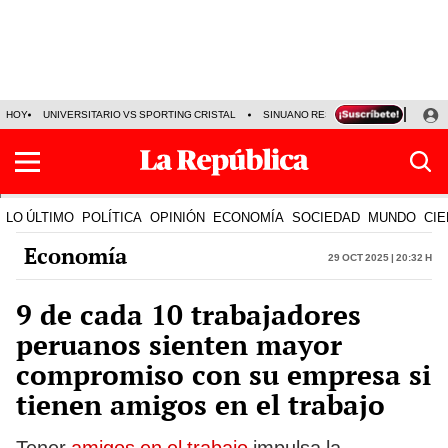
HOY
UNIVERSITARIO VS SPORTING CRISTAL
SINUANO RESULTADOS HOY
CA
LO ÚLTIMO
POLÍTICA
OPINIÓN
ECONOMÍA
SOCIEDAD
MUNDO
CIE
Economía
29 Oct 2025 | 20:32 h
9 de cada 10 trabajadores
peruanos sienten mayor
compromiso con su empresa si
tienen amigos en el trabajo