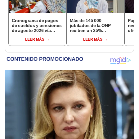
Cronograma de pagos
Más de 145 000
Pago
de sueldos y pensiones
jubilados de la ONP
revis
de agosto 2026 vía
reciben un 25%
ofici
Banco de la Nación:
adicional en su pensión
fecha
LEER MÁS
LEER MÁS
conoce las fechas de
en agosto
apell
depósito