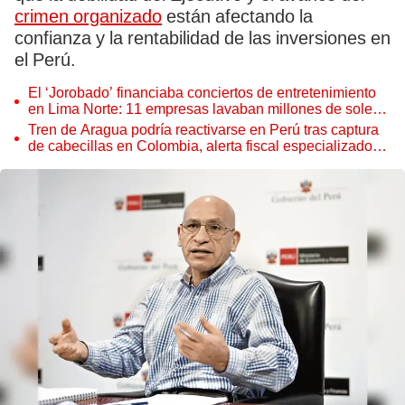
crimen organizado
están afectando la
confianza y la rentabilidad de las inversiones en
el Perú.
El ‘Jorobado’ financiaba conciertos de entretenimiento
en Lima Norte: 11 empresas lavaban millones de soles
provenientes de la extorsión
Tren de Aragua podría reactivarse en Perú tras captura
de cabecillas en Colombia, alerta fiscal especializado
en crimen organizado