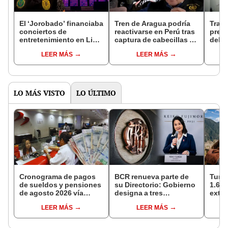
El ‘Jorobado’ financiaba
Tren de Aragua podría
Trasl
conciertos de
reactivarse en Perú tras
pres
entretenimiento en Lima
captura de cabecillas en
del p
Norte: 11 empresas
Colombia, alerta fiscal
LEER MÁS
LEER MÁS
lavaban millones de
especializado en crimen
soles provenientes de la
organizado
extorsión
LO MÁS VISTO
LO ÚLTIMO
Cronograma de pagos
BCR renueva parte de
Turis
de sueldos y pensiones
su Directorio: Gobierno
1.62 
de agosto 2026 vía
designa a tres
extra
Banco de la Nación:
representantes del
país 
LEER MÁS
LEER MÁS
conoce las fechas de
Ejecutivo
seme
depósito