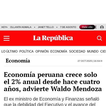
HOY
OLLANTA HUMALA
JANET TELLO
7 DE AGOSTO
TINKA RESULTADOS
LO ÚLTIMO
POLÍTICA
OPINIÓN
ECONOMÍA
SOCIEDAD
MUNDO
CIE
Economía
27 Oct 2025 | 16:04 h
Economía peruana crece solo
el 2% anual desde hace cuatro
años, advierte Waldo Mendoza
El ex ministro de Economía y Finanzas señaló
que la debilidad del Ejecutivo y el avance del