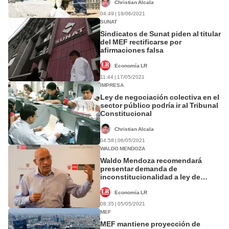
Christian Alcala
04:49 | 18/06/2021
SUNAT
Sindicatos de Sunat piden al titular
del MEF rectificarse por
afirmaciones falsa
Economía LR
11:44 | 17/05/2021
IMPRESA
Ley de negociación colectiva en el
sector público podría ir al Tribunal
Constitucional
Christian Alcala
04:58 | 06/05/2021
WALDO MENDOZA
Waldo Mendoza recomendará
presentar demanda de
inconstitucionalidad a ley de
negociación colectiva
Economía LR
08:35 | 05/05/2021
MEF
MEF mantiene proyección de