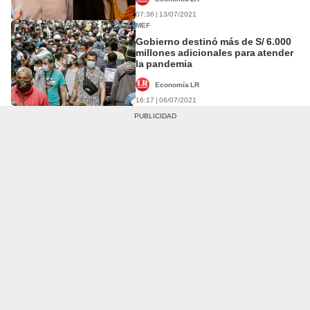
07:36 | 13/07/2021
MEF
Gobierno destinó más de S/ 6.000
millones adicionales para atender
la pandemia
Economía LR
16:17 | 06/07/2021