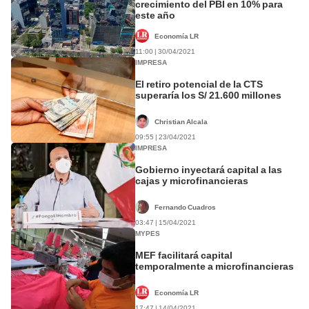
crecimiento del PBI en 10% para
este año
Economía LR
11:00 | 30/04/2021
IMPRESA
El retiro potencial de la CTS
superaría los S/ 21.600 millones
Christian Alcala
09:55 | 23/04/2021
IMPRESA
Gobierno inyectará capital a las
cajas y microfinancieras
Fernando Cuadros
03:47 | 15/04/2021
MYPES
MEF facilitará capital
temporalmente a microfinancieras
Economía LR
17:47 | 14/04/2021