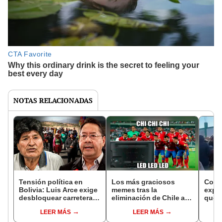
NOTAS RELACIONADAS
Tensión política en
Los más graciosos
Come
Bolivia: Luis Arce exige
memes tras la
expul
desbloquear carreteras
eliminación de Chile al
que 
tras protestas y Evo
Mundial 2026: Arturo
sus p
LEER MÁS
LEER MÁS
Morales advierte
Vidal, Gareca y la
de P
posible rebelión
celebración boliviana