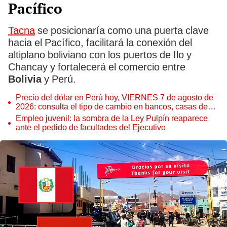
Pacífico
Tacna
se posicionaría como una puerta clave
hacia el Pacífico, facilitará la conexión del
altiplano boliviano con los puertos de Ilo y
Chancay y fortalecerá el comercio entre
Bolivia
y Perú.
Precio del dólar en Perú hoy, VIERNES 7 de agosto de
2026: consulta el tipo de cambio en bancos, casas de
cambio y plataformas digitales
Empleo juvenil: la sombra de la Ley Pulpín reaparece
ante el pedido de facultades del Ejecutivo