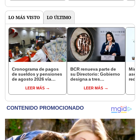
LO MÁS VISTO
LO ÚLTIMO
Cronograma de pagos
BCR renueva parte de
Mini
de sueldos y pensiones
su Directorio: Gobierno
aseg
de agosto 2026 vía
designa a tres
reduc
Banco de la Nación:
representantes del
suel
LEER MÁS
LEER MÁS
conoce las fechas de
Ejecutivo
aume
depósito
etap