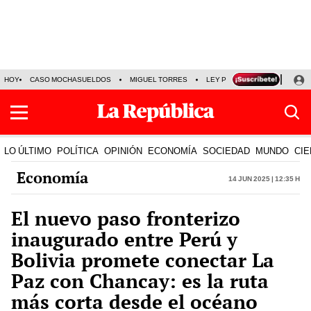
HOY
CASO MOCHASUELDOS
MIGUEL TORRES
LEY PULPÍN
PRECIO DEL
LO ÚLTIMO
POLÍTICA
OPINIÓN
ECONOMÍA
SOCIEDAD
MUNDO
CIE
Economía
14 Jun 2025 | 12:35 h
El nuevo paso fronterizo
inaugurado entre Perú y
Bolivia promete conectar La
Paz con Chancay: es la ruta
más corta desde el océano