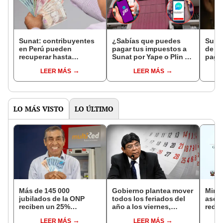
Sunat: contribuyentes
¿Sabías que puedes
⁠Suna
en Perú pueden
pagar tus impuestos a
de in
recuperar hasta
Sunat por Yape o Plin en
pagar
S/16.500 de forma
2025? Estos son los
Renta
LEER MÁS
LEER MÁS
automática si presentan
pasos que debes seguir
2025:
este documento en 2025
para 
LO MÁS VISTO
LO ÚLTIMO
Más de 145 000
Gobierno plantea mover
Mini
jubilados de la ONP
todos los feriados del
aseg
reciben un 25%
año a los viernes,
reduc
adicional en su pensión
excepto 28 de julio,
suel
LEER MÁS
LEER MÁS
en agosto
Navidad y Año Nuevo
aume