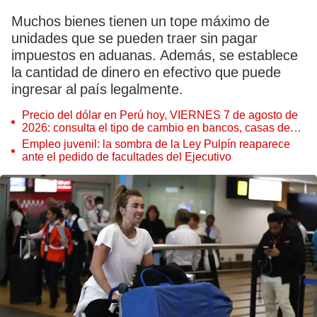
Muchos bienes tienen un tope máximo de
unidades que se pueden traer sin pagar
impuestos en aduanas. Además, se establece
la cantidad de dinero en efectivo que puede
ingresar al país legalmente.
Precio del dólar en Perú hoy, VIERNES 7 de agosto de
2026: consulta el tipo de cambio en bancos, casas de
cambio y plataformas digitales
Empleo juvenil: la sombra de la Ley Pulpín reaparece
ante el pedido de facultades del Ejecutivo