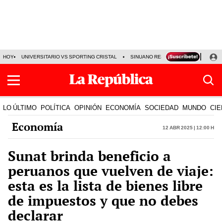
HOY
UNIVERSITARIO VS SPORTING CRISTAL
SINUANO RESULTADOS HOY
CA
LO ÚLTIMO
POLÍTICA
OPINIÓN
ECONOMÍA
SOCIEDAD
MUNDO
CIE
Economía
12 Abr 2025 | 12:00 h
Sunat brinda beneficio a
peruanos que vuelven de viaje:
esta es la lista de bienes libre
de impuestos y que no debes
declarar