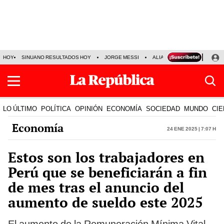
HOY
SINUANO RESULTADOS HOY
JORGE MESSI
ALIANZA LIMA VS SPORT BO
LO ÚLTIMO
POLÍTICA
OPINIÓN
ECONOMÍA
SOCIEDAD
MUNDO
CIE
Economía
24 Ene 2025 | 7:07 h
Estos son los trabajadores en
Perú que se beneficiarán a fin
de mes tras el anuncio del
aumento de sueldo este 2025