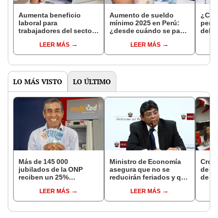
Aumenta beneficio
Aumento de sueldo
¿Cuá
laboral para
mínimo 2025 en Perú:
peru
trabajadores del sector
¿desde cuándo se paga
del a
privado en Perú por el
el nuevo monto de la
mínim
LEER MÁS
LEER MÁS
incremento de la
RMV a trabajadores del
lanza
Remuneración Mínima
sector público y
Vital
privado?
LO MÁS VISTO
LO ÚLTIMO
Más de 145 000
Ministro de Economía
Cron
jubilados de la ONP
asegura que no se
de s
reciben un 25%
reducirán feriados y que
de ag
adicional en su pensión
sueldo mínimo se
Banco
LEER MÁS
LEER MÁS
en agosto
aumentará en dos
conoc
etapas
depó