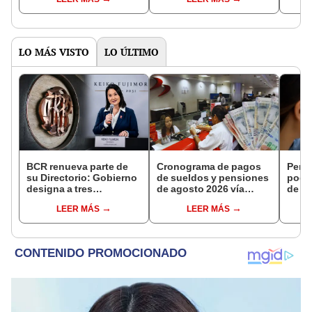
Banco de la Nación
acudir al Banco de la
docu
Nación: ¿cómo puedes
utilizarla?
LO MÁS VISTO
LO ÚLTIMO
BCR renueva parte de
Cronograma de pagos
Perso
su Directorio: Gobierno
de sueldos y pensiones
podr
designa a tres
de agosto 2026 vía
de ha
representantes del
Banco de la Nación:
compr
LEER MÁS
LEER MÁS
Ejecutivo
conoce las fechas de
nuev
depósito