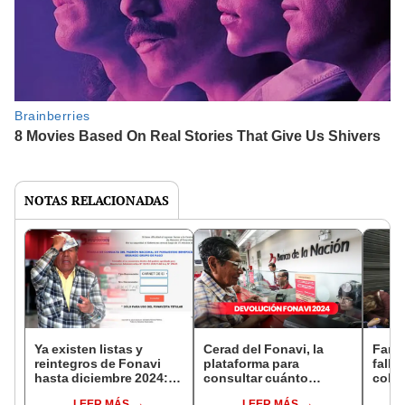
NOTAS RELACIONADAS
Ya existen listas y
Cerad del Fonavi, la
Famil
reintegros de Fonavi
plataforma para
falle
hasta diciembre 2024:
consultar cuánto
cobra
cómo cobrar hoy en el
recibirás antes de
test
LEER MÁS
LEER MÁS