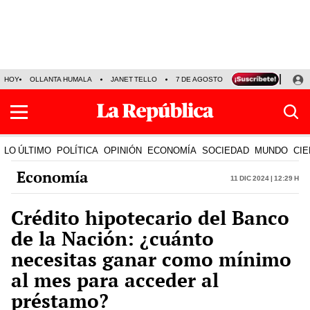
HOY
OLLANTA HUMALA
JANET TELLO
7 DE AGOSTO
TINKA RESULTADOS
LO ÚLTIMO
POLÍTICA
OPINIÓN
ECONOMÍA
SOCIEDAD
MUNDO
CIE
Economía
11 Dic 2024 | 12:29 h
Crédito hipotecario del Banco
de la Nación: ¿cuánto
necesitas ganar como mínimo
al mes para acceder al
préstamo?