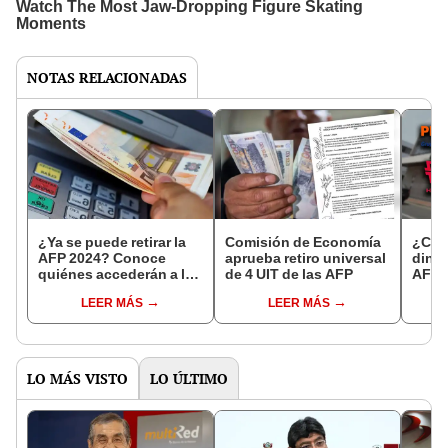
NOTAS RELACIONADAS
¿Ya se puede retirar la
Comisión de Economía
¿Cóm
AFP 2024? Conoce
aprueba retiro universal
diner
quiénes accederán a la
de 4 UIT de las AFP
AFP?
liberación de 4 UIT y
consu
LEER MÁS
LEER MÁS
desde cuándo
esta 
LO MÁS VISTO
LO ÚLTIMO