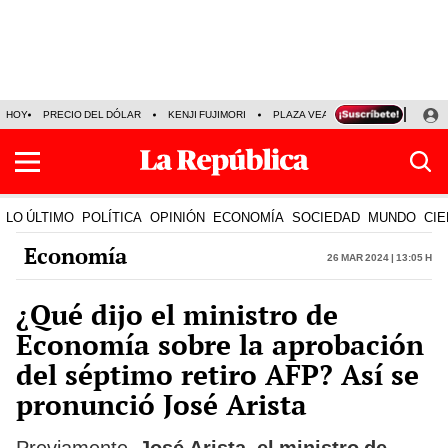
HOY
PRECIO DEL DÓLAR
KENJI FUJIMORI
PLAZA VEA
FERIADOS
KE
LO ÚLTIMO
POLÍTICA
OPINIÓN
ECONOMÍA
SOCIEDAD
MUNDO
CIE
Economía
26 Mar 2024 | 13:05 h
¿Qué dijo el ministro de
Economía sobre la aprobación
del séptimo retiro AFP? Así se
pronunció José Arista