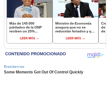
Más de 145 000
Ministro de Economía
Cron
jubilados de la ONP
asegura que no se
de s
reciben un 25%
reducirán feriados y que
de ag
adicional en su pensión
sueldo mínimo se
Banco
LEER MÁS
LEER MÁS
en agosto
aumentará en dos
conoc
etapas
depó