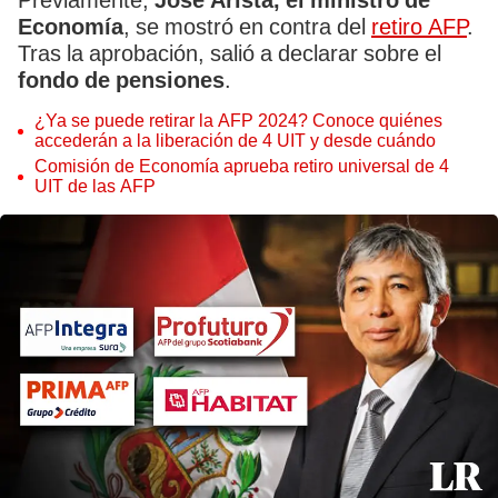
Previamente,
José Arista, el ministro de
Economía
, se mostró en contra del
retiro AFP
.
Tras la aprobación, salió a declarar sobre el
fondo de pensiones
.
¿Ya se puede retirar la AFP 2024? Conoce quiénes
accederán a la liberación de 4 UIT y desde cuándo
Comisión de Economía aprueba retiro universal de 4
UIT de las AFP