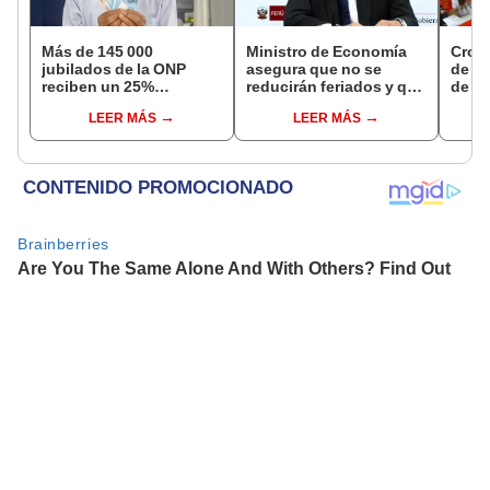
Más de 145 000
Ministro de Economía
Cron
jubilados de la ONP
asegura que no se
de s
reciben un 25%
reducirán feriados y que
de ag
adicional en su pensión
sueldo mínimo se
Banco
LEER MÁS
LEER MÁS
en agosto
aumentará en dos
conoc
etapas
depó