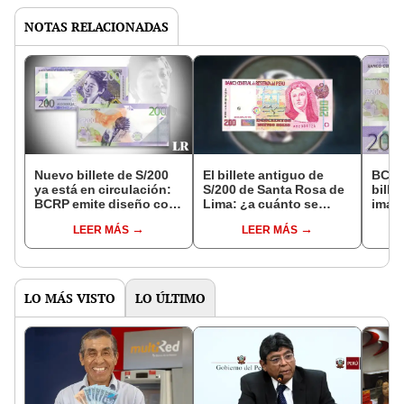
NOTAS RELACIONADAS
Nuevo billete de S/200
El billete antiguo de
BCRP
ya está en circulación:
S/200 de Santa Rosa de
bille
BCRP emite diseño con
Lima: ¿a cuánto se
image
Tilsa Tsuchiya
cotiza entre los
Tilsa
LEER MÁS
LEER MÁS
coleccionistas?
LO MÁS VISTO
LO ÚLTIMO