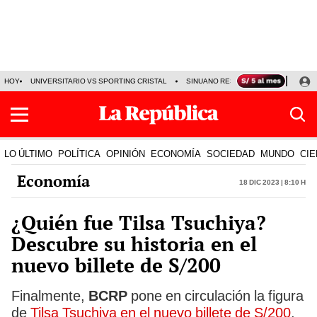
HOY
UNIVERSITARIO VS SPORTING CRISTAL
SINUANO RESULTADOS HOY
CA
LO ÚLTIMO
POLÍTICA
OPINIÓN
ECONOMÍA
SOCIEDAD
MUNDO
CIE
Economía
18 Dic 2023 | 8:10 h
¿Quién fue Tilsa Tsuchiya?
Descubre su historia en el
nuevo billete de S/200
Finalmente,
BCRP
pone en circulación la figura
de
Tilsa Tsuchiya en el nuevo billete de S/200
,