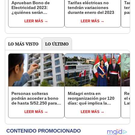
Aprueban Bono de
Tarifas eléctricas no
Tarif
Electricidad 2023:
tendrán variaciones
tendr
¿quiénes serán
durante enero del 2023
parti
beneficiarios, cuánto
domi
LEER MÁS
LEER MÁS
recibirán y cómo
funciona?
LO MÁS VISTO
LO ÚLTIMO
Personas solteras
Midagri entra en
Repar
podrán acceder a bono
reorganización por 120
el e
de hasta S/52.250 para
días: qué implica la
Lati
comprar vivienda tras
medida y qué cambios
LEER MÁS
LEER MÁS
nuevo reglamento
podrían venir