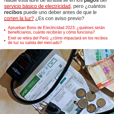
Nadie está libre de atrasarse en los
pagos
del
servicio básico de electricidad,
pero ¿cuántos
recibos
puede uno deber antes de que le
corten la luz?
¿Es con aviso previo?
Aprueban Bono de Electricidad 2023: ¿quiénes serán
beneficiarios, cuánto recibirán y cómo funciona?
Enel se retira del Perú: ¿cómo impactará en los recibos
de luz su salida del mercado?