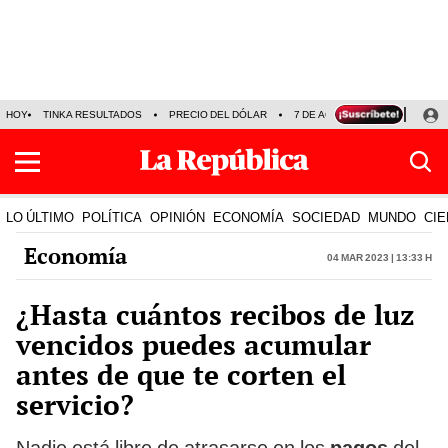
HOY
TINKA RESULTADOS
PRECIO DEL DÓLAR
7 DE AGOSTO
OLLANTA H
LO ÚLTIMO
POLÍTICA
OPINIÓN
ECONOMÍA
SOCIEDAD
MUNDO
CIE
Economía
04 Mar 2023 | 13:33 h
¿Hasta cuántos recibos de luz
vencidos puedes acumular
antes de que te corten el
servicio?