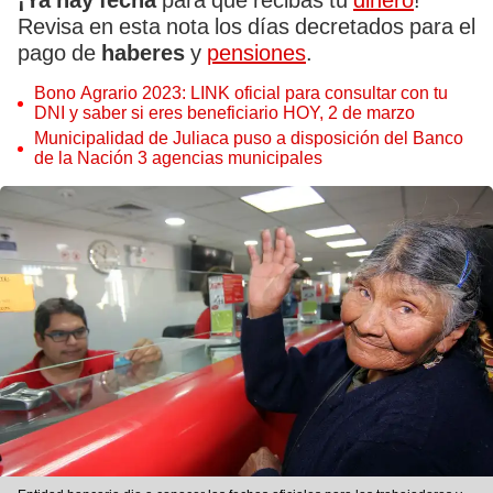
¡Ya hay fecha
para que recibas tu
dinero
!
Revisa en esta nota los días decretados para el
pago de
haberes
y
pensiones
.
Bono Agrario 2023: LINK oficial para consultar con tu
DNI y saber si eres beneficiario HOY, 2 de marzo
Municipalidad de Juliaca puso a disposición del Banco
de la Nación 3 agencias municipales