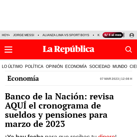
HOY
JORGE MESSI
ALIANZA LIMA VS SPORT BOYS
KENJI FUJIMORI
PRE
LO ÚLTIMO
POLÍTICA
OPINIÓN
ECONOMÍA
SOCIEDAD
MUNDO
CIE
Economía
07 Mar 2023 | 12:08 h
Banco de la Nación: revisa
AQUÍ el cronograma de
sueldos y pensiones para
marzo de 2023