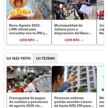
Bono Agrario 2023:
Municipalidad de
Jubi
LINK oficial para
Juliaca puso a
cajer
consultar con tu DNI y
disposición del Banco
Nació
saber si eres
de la Nación 3 agencias
de fo
LEER MÁS
LEER MÁS
beneficiario HOY, 2 de
municipales
marzo
LO MÁS VISTO
LO ÚLTIMO
Cronograma de pagos
Personas solteras
Mini
de sueldos y pensiones
podrán acceder a bono
aseg
de agosto 2026 vía
de hasta S/52.250 para
reduc