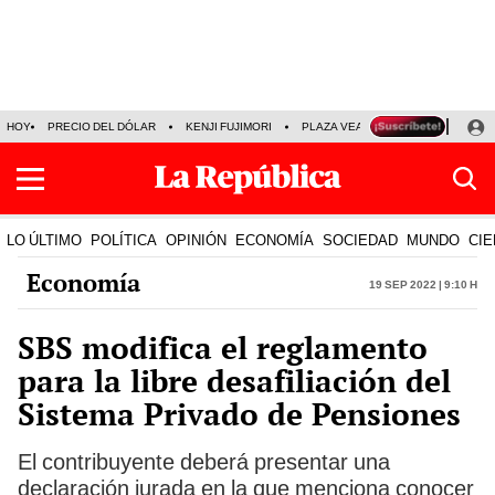
HOY
PRECIO DEL DÓLAR
KENJI FUJIMORI
PLAZA VEA
FERIADOS
KE
LO ÚLTIMO
POLÍTICA
OPINIÓN
ECONOMÍA
SOCIEDAD
MUNDO
CIE
Economía
19 Sep 2022 | 9:10 h
SBS modifica el reglamento
para la libre desafiliación del
Sistema Privado de Pensiones
El contribuyente deberá presentar una
declaración jurada en la que menciona conocer