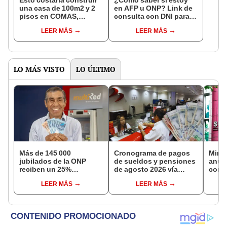
Esto costaría construir
¿Cómo saber si estoy
una casa de 100m2 y 2
en AFP u ONP? Link de
pisos en COMAS,
consulta con DNI para
CARABAYLLO y otros
ver en qué fondo de
LEER MÁS
LEER MÁS
distritos de LIMA
pensiones estás
NORTE
LO MÁS VISTO
LO ÚLTIMO
Más de 145 000
Cronograma de pagos
Mini
jubilados de la ONP
de sueldos y pensiones
anun
reciben un 25%
de agosto 2026 vía
comis
adicional en su pensión
Banco de la Nación:
evasi
LEER MÁS
LEER MÁS
en agosto
conoce las fechas de
depósito