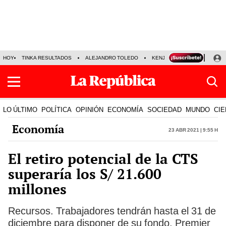
HOY
TINKA RESULTADOS
ALEJANDRO TOLEDO
KENJI FUJIMORI
PRECIO
LO ÚLTIMO
POLÍTICA
OPINIÓN
ECONOMÍA
SOCIEDAD
MUNDO
CIE
Economía
23 Abr 2021 | 9:55 h
El retiro potencial de la CTS
superaría los S/ 21.600
millones
Recursos. Trabajadores tendrán hasta el 31 de
diciembre para disponer de su fondo. Premier