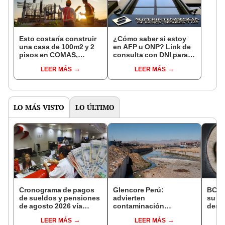
Esto costaría construir
¿Cómo saber si estoy
una casa de 100m2 y 2
en AFP u ONP? Link de
pisos en COMAS,
consulta con DNI para
CARABAYLLO y otros
ver en qué fondo de
LEER MÁS
LEER MÁS
distritos de LIMA
pensiones estás
NORTE
LO MÁS VISTO
LO ÚLTIMO
Cronograma de pagos
Glencore Perú:
BCR 
de sueldos y pensiones
advierten
su Di
de agosto 2026 vía
contaminación
desig
Banco de la Nación:
ambiental vinculada a
repre
LEER MÁS
LEER MÁS
conoce las fechas de
minera Antapaccay en
Ejecu