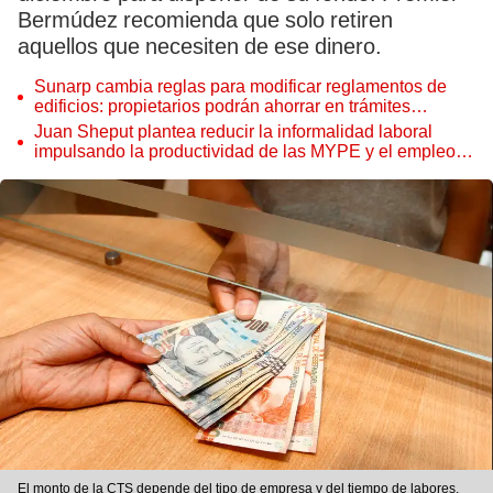
Bermúdez recomienda que solo retiren
aquellos que necesiten de ese dinero.
Sunarp cambia reglas para modificar reglamentos de
edificios: propietarios podrán ahorrar en trámites
notariales
Juan Sheput plantea reducir la informalidad laboral
impulsando la productividad de las MYPE y el empleo
juvenil
El monto de la CTS depende del tipo de empresa y del tiempo de labores.