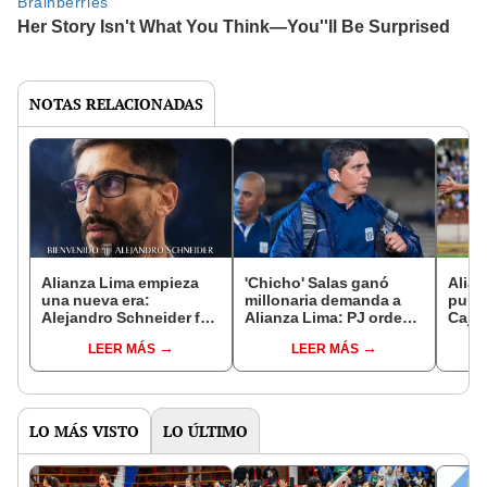
NOTAS RELACIONADAS
Alianza Lima empieza
'Chicho' Salas ganó
Alian
una nueva era:
millonaria demanda a
punt
Alejandro Schneider fue
Alianza Lima: PJ ordenó
Cajam
anunciado como DT
indemnización al DT por
Apert
LEER MÁS
LEER MÁS
para la Liga Peruana de
daños y perjuicios
fuera
Vóley
LO MÁS VISTO
LO ÚLTIMO