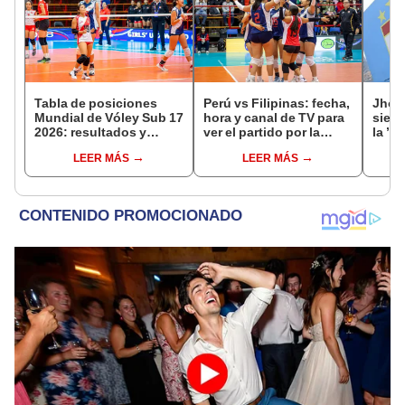
Tabla de posiciones
Perú vs Filipinas: fecha,
Jhon
Mundial de Vóley Sub 17
hora y canal de TV para
sient
2026: resultados y
ver el partido por la
la ’10
partidos de Perú en fase
fecha 4 del Mundial sub
LEER MÁS
LEER MÁS
de grupos
17 de Vóley 2026