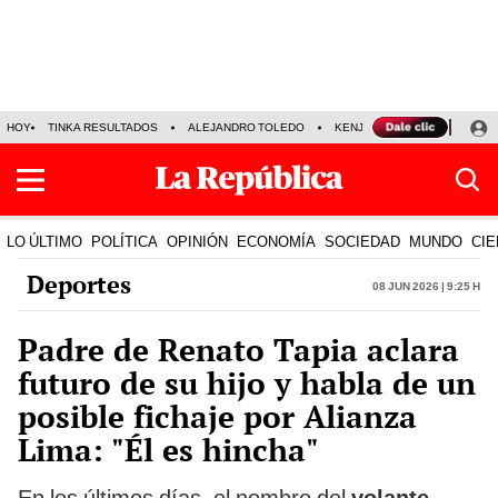
HOY
TINKA RESULTADOS
ALEJANDRO TOLEDO
KENJI FUJIMORI
PRECIO
LO ÚLTIMO
POLÍTICA
OPINIÓN
ECONOMÍA
SOCIEDAD
MUNDO
CIE
Deportes
08 Jun 2026 | 9:25 h
Padre de Renato Tapia aclara
futuro de su hijo y habla de un
posible fichaje por Alianza
Lima: "Él es hincha"