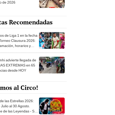
o de 2026
tas Recomendadas
os de Liga 1 en la fecha
 Torneo Clausura 2026:
amación, horarios y
 ver
hi advierte llegada de
IAS EXTREMAS en 65
ncias desde HOY
mos al Circo!
de las Estrellas 2026:
 Julio al 30 Agosto.
e de las Leyendas - San