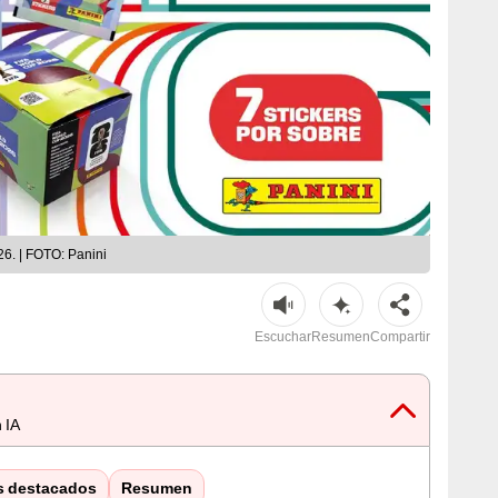
26. | FOTO: Panini
Escuchar
Resumen
Compartir
 IA
s destacados
Resumen