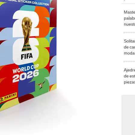
Maste
palab
nuest
Solita
de ca
moda.
demue
Ajedre
de es
piezas
consi