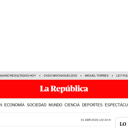
NUANO RESULTADOS HOY
CASO MOCHASUELDOS
MIGUEL TORRES
LEY PU
N
ECONOMÍA
SOCIEDAD
MUNDO
CIENCIA
DEPORTES
ESPECTÁCU
01 Abr 2026 | 22:23 h
LO