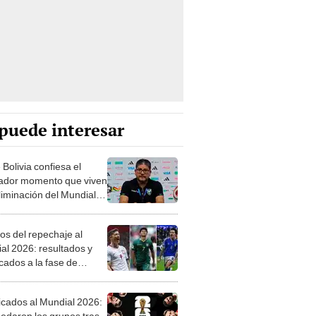
puede interesar
Bolivia confiesa el
ador momento que viven
eliminación del Mundial
 "Totalmente
tados"
os del repechaje al
al 2026: resultados y
icados a la fase de
s del torneo
ficados al Mundial 2026:
uedaron los grupos tras