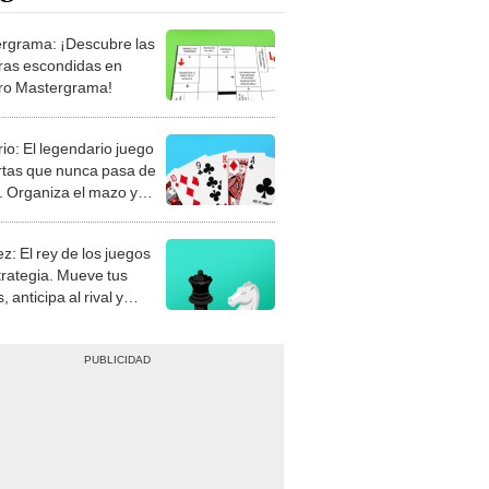
rgrama: ¡Descubre las
ras escondidas en
ro Mastergrama!
rio: El legendario juego
rtas que nunca pasa de
 Organiza el mazo y
stra tu habilidad.
z: El rey de los juegos
trategia. Mueve tus
, anticipa al rival y
gue el jaque mate.