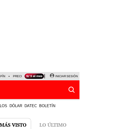
LPÍN
PRECIO DEL DÓLAR
CORTE DE LUZ
INICIAR SESIÓN
VIERNES 7 DE AGOSTO
ALBER
LOS
DÓLAR
DATEC
BOLETÍN
 MÁS VISTO
LO ÚLTIMO