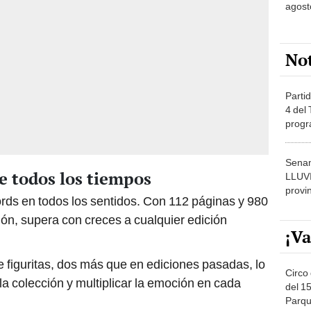
agost
No
Partid
4 del
progr
dónde
Senam
e todos los tiempos
LLUV
provi
ords en todos los sentidos. Con 112 páginas y 980
ión, supera con creces a cualquier edición
¡Va
e figuritas, dos más que en ediciones pasadas, lo
Circo 
la colección y multiplicar la emoción en cada
del 15
Parqu