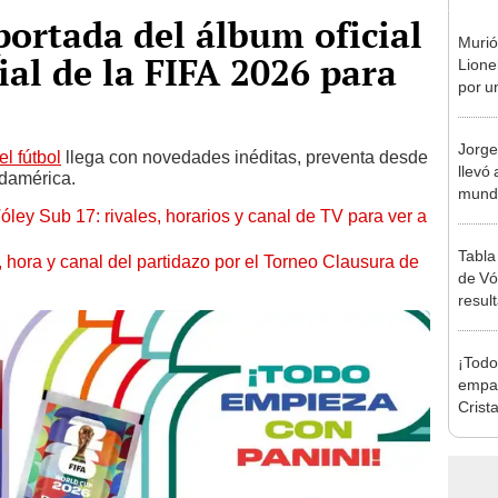
portada del álbum oficial
Murió
al de la FIFA 2026 para
Lione
por u
enfe
Jorge
el fútbol
llega con novedades inéditas, preventa desde
llevó 
udamérica.
mundi
óley Sub 17: rivales, horarios y canal de TV para ver a
en la 
Tabla
ía, hora y canal del partidazo por el Torneo Clausura de
de Vó
resul
en fa
¡Todo
empat
Crista
Monum
Claus