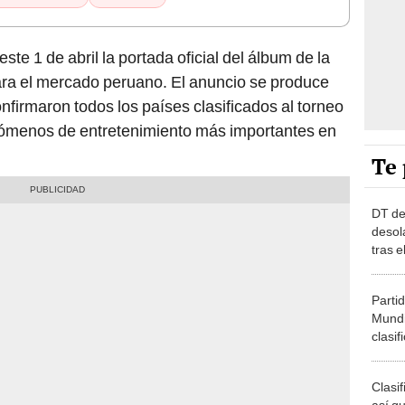
ste 1 de abril la portada oficial del álbum de la
ra el mercado peruano. El anuncio se produce
nfirmaron todos los países clasificados al torneo
 fenómenos de entretenimiento más importantes en
Te 
DT de 
desol
tras 
2026:
devas
Partid
Mundi
clasif
grupo
Clasi
así q