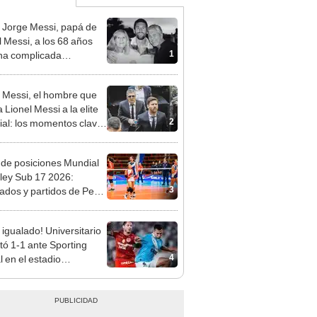
 Jorge Messi, papá de
l Messi, a los 68 años
1
na complicada
rmedad
 Messi, el hombre que
a Lionel Messi a la elite
2
al: los momentos clave
carrera de su hijo
 de posiciones Mundial
ley Sub 17 2026:
3
tados y partidos de Perú
se de grupos
 igualado! Universitario
ó 1-1 ante Sporting
4
l en el estadio
ental por el Torneo
ura de la Liga 1 2026