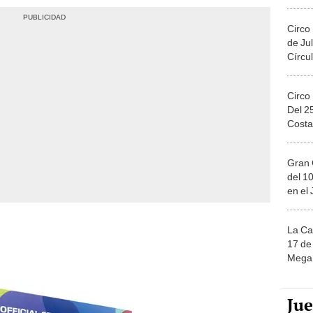
Migue
Circo
de Jul
Círcul
Circo
Del 2
Costa
Gran 
del 10
en el
La Ca
17 de 
Mega 
Ju