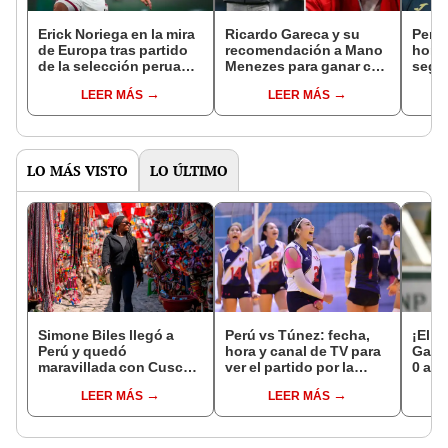
Erick Noriega en la mira
Ricardo Gareca y su
Perú 
de Europa tras partido
recomendación a Mano
hora 
de la selección peruana:
Menezes para ganar con
segu
clubes de Inglaterra,
la selección peruana:
inter
LEER MÁS
LEER MÁS
España e Italia se
"Logramos establecer
FIFA
interesan en el
una conexión"
futbolista
LO MÁS VISTO
LO ÚLTIMO
Simone Biles llegó a
Perú vs Túnez: fecha,
¡El r
Perú y quedó
hora y canal de TV para
Garro
maravillada con Cusco:
ver el partido por la
0 a D
"Estoy encantada con
fecha 1 del Mundial sub
consa
LEER MÁS
LEER MÁS
lo hermoso que es este
17 de Vóley 2026
país"