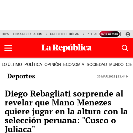
HOY
TINKA RESULTADOS
PRECIO DEL DÓLAR
7 DE AGOSTO
OLLANTA H
LO ÚLTIMO
POLÍTICA
OPINIÓN
ECONOMÍA
SOCIEDAD
MUNDO
CIE
Deportes
30 Mar 2026 | 13:44 h
Diego Rebagliati sorprende al
revelar que Mano Menezes
quiere jugar en la altura con la
selección peruana: "Cusco o
Juliaca"