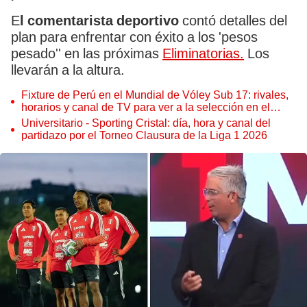
E
l comentarista deportivo
contó detalles del
plan para enfrentar con éxito a los 'pesos
pesado'' en las próximas
Eliminatorias.
Los
llevarán a la altura.
Fixture de Perú en el Mundial de Vóley Sub 17: rivales,
horarios y canal de TV para ver a la selección en el
torneo
Universitario - Sporting Cristal: día, hora y canal del
partidazo por el Torneo Clausura de la Liga 1 2026