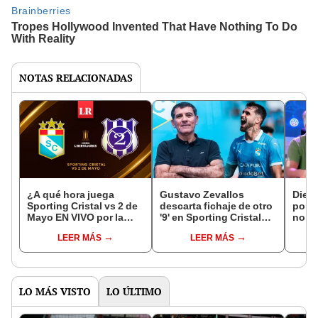
NOTAS RELACIONADAS
¿A qué hora juega
Gustavo Zevallos
Diego
Sporting Cristal vs 2 de
descarta fichaje de otro
por 
Mayo EN VIVO por la
'9' en Sporting Cristal
no ll
fase 2 de la Copa
pese a las críticas a
Crist
LEER MÁS
LEER MÁS
Libertadores 2026?
Felipe Vizeu: "Esto se
much
arregla con goles"
la se
LO MÁS VISTO
LO ÚLTIMO