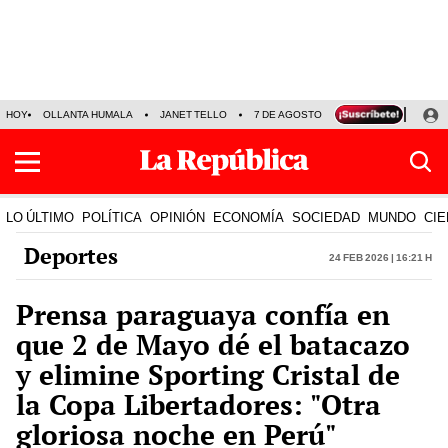
HOY
OLLANTA HUMALA
JANET TELLO
7 DE AGOSTO
TINKA RESULTADOS
LO ÚLTIMO
POLÍTICA
OPINIÓN
ECONOMÍA
SOCIEDAD
MUNDO
CIE
Deportes
24 Feb 2026 | 16:21 h
Prensa paraguaya confía en
que 2 de Mayo dé el batacazo
y elimine Sporting Cristal de
la Copa Libertadores: "Otra
gloriosa noche en Perú"