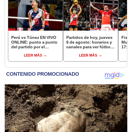
Perú vs Túnez EN VIVO
Partidos de hoy, jueves
Fixtu
ONLINE: punto a punto
6 de agosto: horarios y
Mund
del partido por el
canales para ver fútbol
17: r
Mundial Sub-17 de
EN VIVO
canal
LEER MÁS
LEER MÁS
Vóley 2026
selec