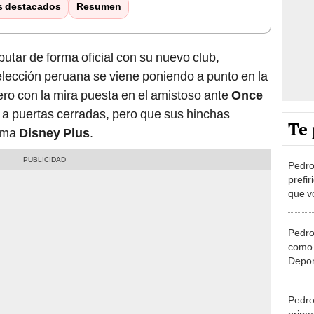
s destacados
Resumen
utar de forma oficial con su nuevo club,
 selección peruana se viene poniendo a punto en la
ro con la mira puesta en el amistoso ante
Once
 a puertas cerradas, pero que sus hinchas
Te 
orma
Disney Plus
.
Pedro
prefir
que vo
hubie
Pedro
como 
Deport
histó
volver
Pedro
prime