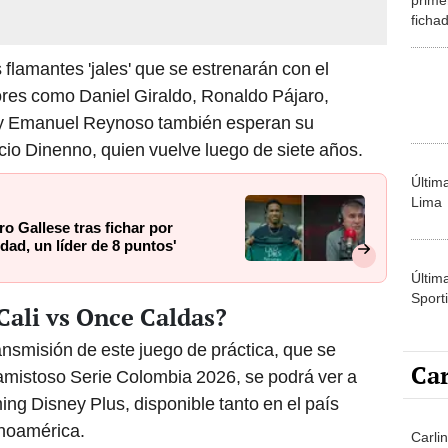
ficha
del De
de ho
s flamantes 'jales' que se estrenarán con el
club''
ores como Daniel Giraldo, Ronaldo Pájaro,
y Emanuel Reynoso también esperan su
io Dinenno, quien vuelve luego de siete años.
Últim
Lima
o Gallese tras fichar por
idad, un líder de 8 puntos'
Últim
Sporti
Cali vs Once Caldas?
ansmisión de este juego de práctica, que se
Car
amistoso Serie Colombia 2026, se podrá ver a
ing Disney Plus, disponible tanto en el país
inoamérica.
Carlin