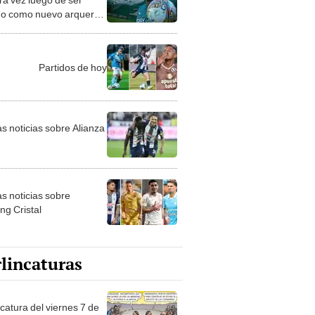
do como nuevo arquero
portivo Cali: ''Es hora
nrar el legado de este
Partidos de hoy
as noticias sobre Alianza
as noticias sobre
ng Cristal
lincaturas
catura del viernes 7 de