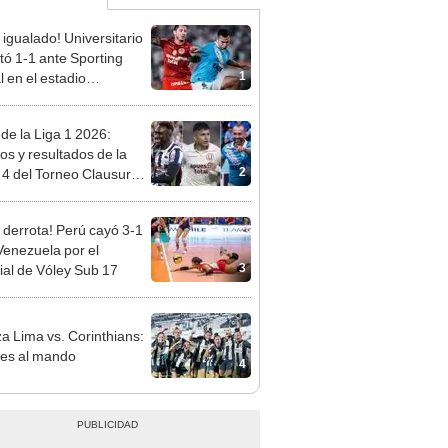
 igualado! Universitario
ó 1-1 ante Sporting
1
l en el estadio
ental por el Torneo
ura de la Liga 1 2026
 de la Liga 1 2026:
dos y resultados de la
2
 4 del Torneo Clausura y
iones del Acumulado
 derrota! Perú cayó 3-1
Venezuela por el
3
al de Vóley Sub 17
za Lima vs. Corinthians:
es al mando
4