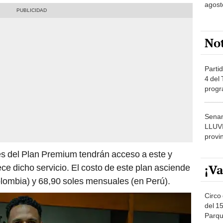
agost
No
Partid
4 del
progr
dónde
Senam
LLUV
provi
es del Plan Premium tendrán acceso a este y
¡Va
ce dicho servicio. El costo de este plan asciende
olombia) y 68,90 soles mensuales (en Perú).
Circo 
del 15
Parqu