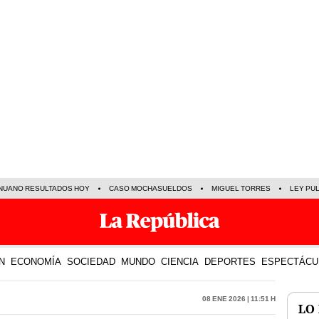
NUANO RESULTADOS HOY
CASO MOCHASUELDOS
MIGUEL TORRES
LEY PU
N
ECONOMÍA
SOCIEDAD
MUNDO
CIENCIA
DEPORTES
ESPECTÁCU
08 Ene 2026 | 11:51 h
LO