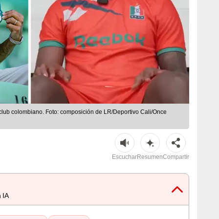
 club colombiano. Foto: composición de LR/Deportivo Cali/Once
Escuchar
Resumen
Compartir
 IA