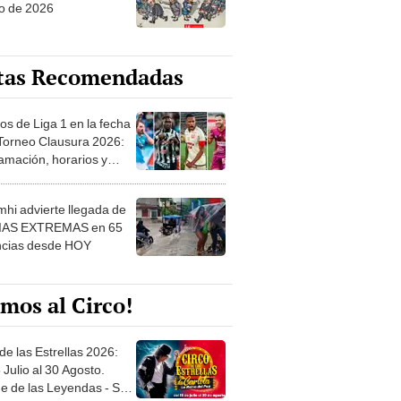
o de 2026
tas Recomendadas
os de Liga 1 en la fecha
 Torneo Clausura 2026:
amación, horarios y
 ver
hi advierte llegada de
IAS EXTREMAS en 65
ncias desde HOY
mos al Circo!
de las Estrellas 2026:
 Julio al 30 Agosto.
e de las Leyendas - San