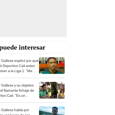
puede interesar
 Gallese explicó por qué
ió Deportivo Cali antes
lver a la Liga 1: "Me
se encantado"
 Gallese y su objetivo
el flamante fichaje de
ivo Cali: "Es un
rico grande que quiere
 a los primeros lugares"
 Gallese habla por
ra vez luego de ser