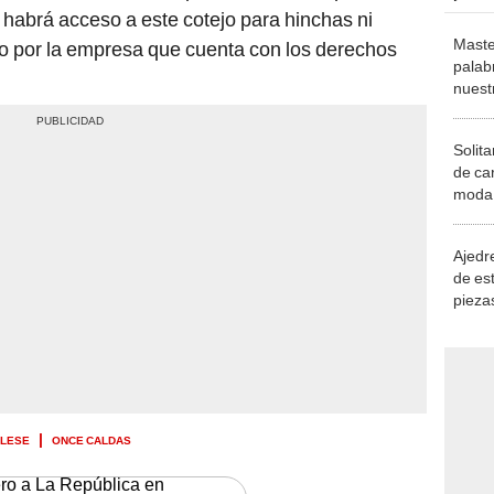
habrá acceso a este cotejo para hinchas ni
Maste
 por la empresa que cuenta con los derechos
palab
nuest
Solita
de ca
moda.
demue
Ajedre
de es
piezas
consi
LLESE
ONCE CALDAS
ero a La República en