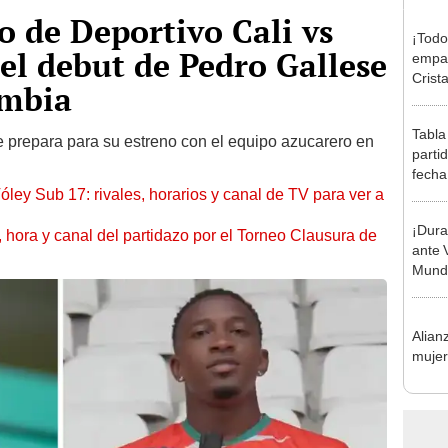
 de Deportivo Cali vs
¡Todo
el debut de Pedro Gallese
empat
Crista
ombia
Monum
Claus
Tabla
 prepara para su estreno con el equipo azucarero en
parti
fecha
óley Sub 17: rivales, horarios y canal de TV para ver a
posic
¡Dura
ía, hora y canal del partidazo por el Torneo Clausura de
ante 
Mundi
Alian
mujer