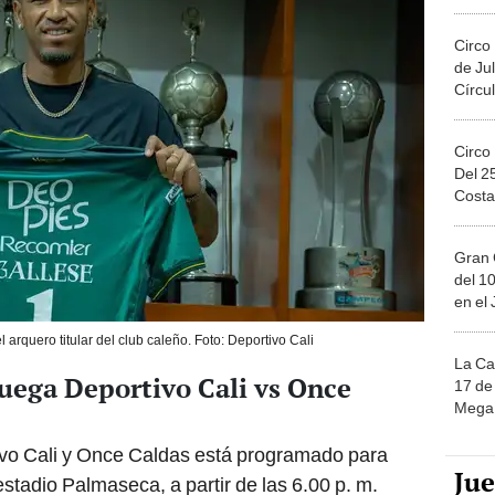
Migue
Circo
de Jul
Círcul
Circo
Del 2
Costa
Gran 
del 10
en el
 arquero titular del club caleño. Foto: Deportivo Cali
La Ca
uega Deportivo Cali vs Once
17 de 
Mega 
tivo Cali y Once Caldas está programado para
Ju
 estadio Palmaseca, a partir de las 6.00 p. m.