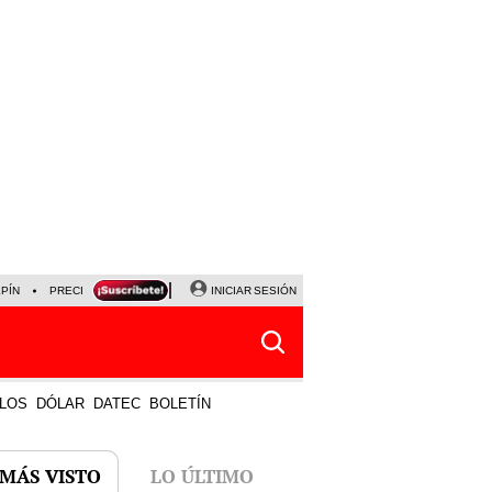
LPÍN
PRECIO DEL DÓLAR
CORTE DE LUZ
INICIAR SESIÓN
VIERNES 7 DE AGOSTO
ALBER
LOS
DÓLAR
DATEC
BOLETÍN
 MÁS VISTO
LO ÚLTIMO