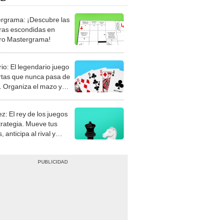
rgrama: ¡Descubre las
ras escondidas en
ro Mastergrama!
rio: El legendario juego
rtas que nunca pasa de
 Organiza el mazo y
stra tu habilidad.
z: El rey de los juegos
trategia. Mueve tus
, anticipa al rival y
gue el jaque mate.