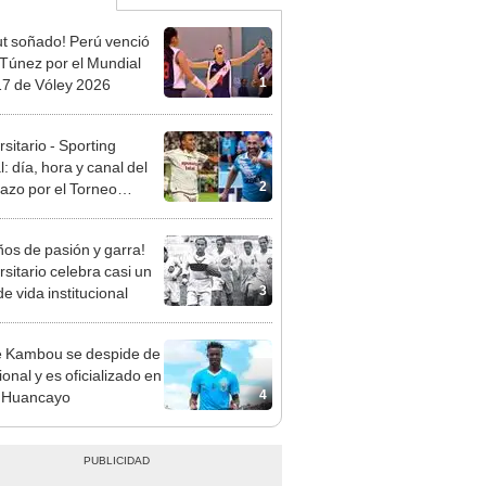
t soñado! Perú venció
 Túnez por el Mundial
1
7 de Vóley 2026
sitario - Sporting
l: día, hora y canal del
2
dazo por el Torneo
ura de la Liga 1 2026
ños de pasión y garra!
rsitario celebra casi un
3
de vida institucional
 Kambou se despide de
onal y es oficializado en
4
t Huancayo