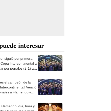
puede interesar
onsiguió por primera
 Copa Intercontinental al
ar por penales (2-1) al
ngo de Brasil
es el campeón de la
Intercontinental! Venció
enales a Flamengo y
u primer título
 Flamengo: día, hora y
 de TV para ver la gran