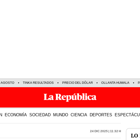
E AGOSTO
TINKA RESULTADOS
PRECIO DEL DÓLAR
OLLANTA HUMALA
P
N
ECONOMÍA
SOCIEDAD
MUNDO
CIENCIA
DEPORTES
ESPECTÁCU
24 Dic 2025 | 11:32 h
LO