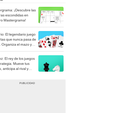
rgrama: ¡Descubre las
ras escondidas en
ro Mastergrama!
rio: El legendario juego
rtas que nunca pasa de
 Organiza el mazo y
stra tu habilidad.
z: El rey de los juegos
trategia. Mueve tus
, anticipa al rival y
gue el jaque mate.