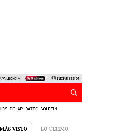
APA LEÓN XIV
NALDY SALDAÑA
INICIAR SESIÓN
LA BELLA LUZ
MAGALY MEDINA
HORÓS
LOS
DÓLAR
DATEC
BOLETÍN
 MÁS VISTO
LO ÚLTIMO