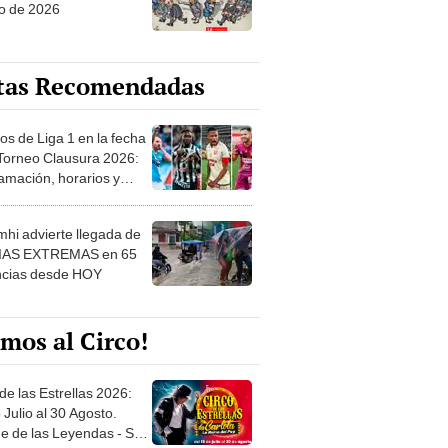
o de 2026
tas Recomendadas
os de Liga 1 en la fecha
 Torneo Clausura 2026:
amación, horarios y
 ver
hi advierte llegada de
IAS EXTREMAS en 65
ncias desde HOY
mos al Circo!
de las Estrellas 2026:
 Julio al 30 Agosto.
e de las Leyendas - San