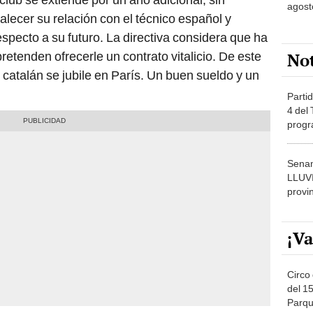
agost
talecer su relación con el técnico español y
especto a su futuro. La directiva considera que ha
No
retenden ofrecerle un contrato vitalicio. De este
l catalán se jubile en París. Un buen sueldo y un
Partid
4 del
progr
dónde
Senam
LLUV
provi
¡Va
Circo 
del 15
Parqu