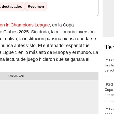
s destacados
Resumen
con la Champions League
, en la Copa
de Clubes 2025. Sin duda, la millonaria inversión
e motivo, la institución parisina piensa quedarse
Te 
 nunca antes visto. El entrenador español fue
a Ligue 1 en lo más alto de Europa y el mundo. La
na lectura de juego hicieron que se ganara el
PSG c
vez la
derrot
Flame
¡PSG 
Copa 
por p
ganó s
PSG -
canal