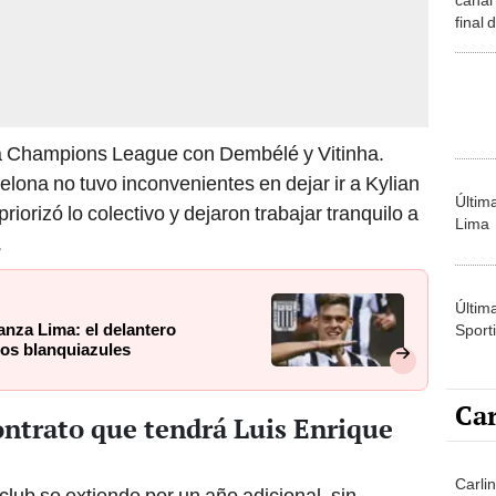
final 
Inter
a Champions League con Dembélé y Vitinha.
ona no tuvo inconvenientes en dejar ir a Kylian
Últim
iorizó lo colectivo y dejaron trabajar tranquilo a
Lima
.
Últim
anza Lima: el delantero
Sporti
los blanquiazules
Car
contrato que tendrá Luis Enrique
Carlin
 club se extiende por un año adicional, sin