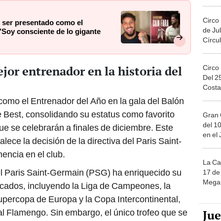
Migue
Circo
l ser presentado como el
de Jul
 "Soy consciente de lo gigante
Círcul
jor entrenador en la historia del
Circo
Del 2
Costa
como el Entrenador del Año en la gala del Balón
 Best, consolidando su estatus como favorito
Gran 
del 10
e se celebrarán a finales de diciembre. Este
en el
alece la decisión de la directiva del Paris Saint-
encia en el club.
La Ca
 el Paris Saint-Germain (PSG) ha enriquecido su
17 de 
Mega 
acados, incluyendo la Liga de Campeones, la
Supercopa de Europa y la Copa Intercontinental,
Ju
 al Flamengo. Sin embargo, el único trofeo que se