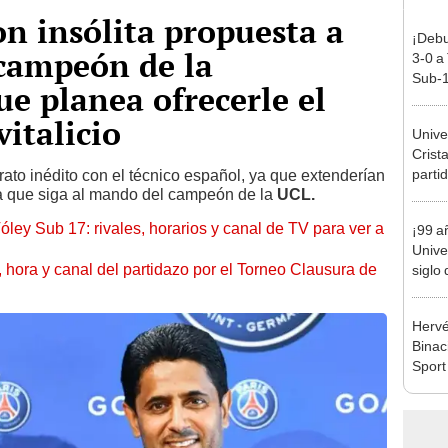
n insólita propuesta a
¡Debu
 campeón de la
3-0 a
Sub-1
e planea ofrecerle el
italicio
Univer
Crista
parti
rato inédito con el técnico español, ya que extenderían
a que siga al mando del campeón de la
UCL.
Claus
óley Sub 17: rivales, horarios y canal de TV para ver a
¡99 a
Unive
ía, hora y canal del partidazo por el Torneo Clausura de
siglo 
Hervé
Binaci
Spor