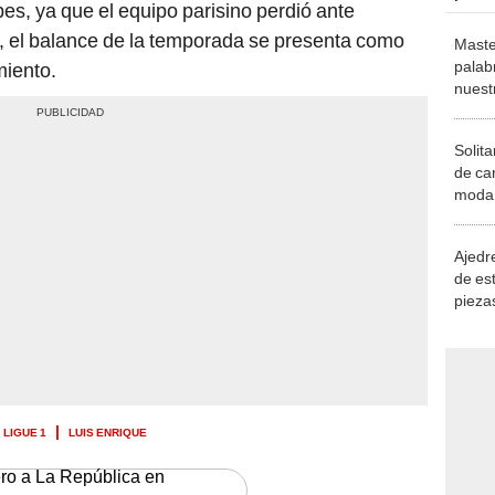
es, ya que el equipo parisino perdió ante
a, el balance de la temporada se presenta como
Maste
palab
miento.
nuest
Solita
de ca
moda.
demue
Ajedre
de es
piezas
consi
LIGUE 1
LUIS ENRIQUE
ero a La República en