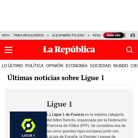
HOY
TINKA RESULTADOS
ALEJANDRO TOLEDO
KENJI FUJIMORI
PRECIO
LO ÚLTIMO
POLÍTICA
OPINIÓN
ECONOMÍA
SOCIEDAD
MUNDO
CIE
Últimas noticias sobre Ligue 1
Ligue 1
La
Ligue 1 de Francia
es la máxima categoría
del fútbol francés, organizada por la Federación
Francesa de Fútbol (FFF). Se considera una de
las cinco grandes ligas europeas junto con
LaLiga de España
, la
Premier League de