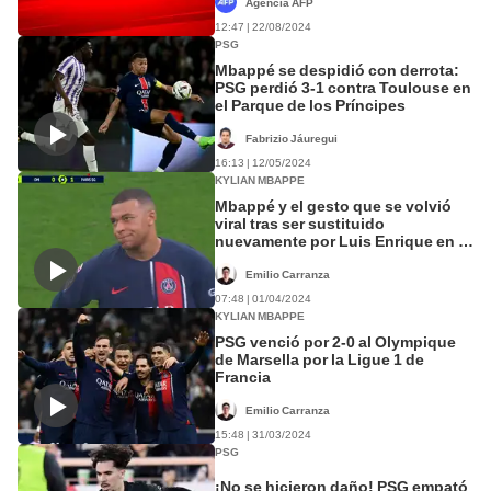
Agencia AFP
12:47 | 22/08/2024
PSG
Mbappé se despidió con derrota:
PSG perdió 3-1 contra Toulouse en
el Parque de los Príncipes
Fabrizio Jáuregui
16:13 | 12/05/2024
KYLIAN MBAPPE
Mbappé y el gesto que se volvió
viral tras ser sustituido
nuevamente por Luis Enrique en el
PSG
Emilio Carranza
07:48 | 01/04/2024
KYLIAN MBAPPE
PSG venció por 2-0 al Olympique
de Marsella por la Ligue 1 de
Francia
Emilio Carranza
15:48 | 31/03/2024
PSG
¡No se hicieron daño! PSG empató