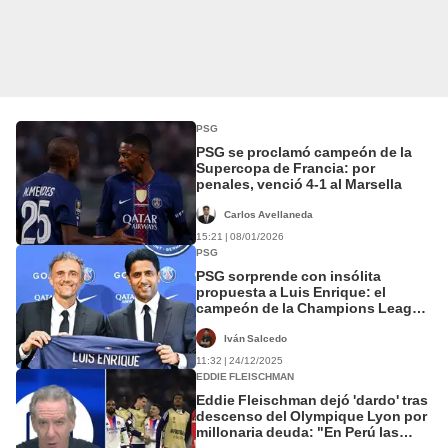
PSG
PSG se proclamó campeón de la
Supercopa de Francia: por
penales, venció 4-1 al Marsella
Carlos Avellaneda
15:21 | 08/01/2026
PSG
PSG sorprende con insólita
propuesta a Luis Enrique: el
campeón de la Champions League
planea ofrecerle el primer contrato
vitalicio
Iván Salcedo
11:32 | 24/12/2025
EDDIE FLEISCHMAN
Eddie Fleischman dejó 'dardo' tras
descenso del Olympique Lyon por
millonaria deuda: "En Perú las
reglas se acomodan"