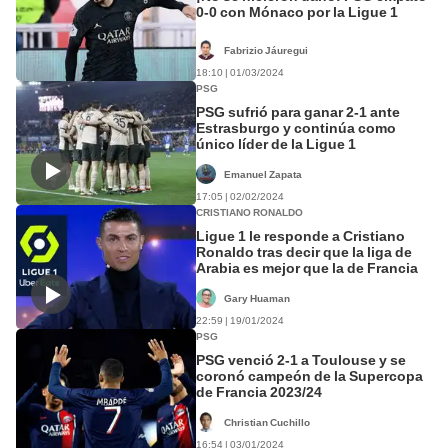
0-0 con Mónaco por la Ligue 1
Fabrizio Jáuregui
18:10 | 01/03/2024
PSG
PSG sufrió para ganar 2-1 ante
Estrasburgo y continúa como
único líder de la Ligue 1
Emanuel Zapata
17:05 | 02/02/2024
CRISTIANO RONALDO
Ligue 1 le responde a Cristiano
Ronaldo tras decir que la liga de
Arabia es mejor que la de Francia
Gary Huaman
22:59 | 19/01/2024
PSG
PSG venció 2-1 a Toulouse y se
coronó campeón de la Supercopa
de Francia 2023/24
Christian Cuchillo
16:54 | 03/01/2024