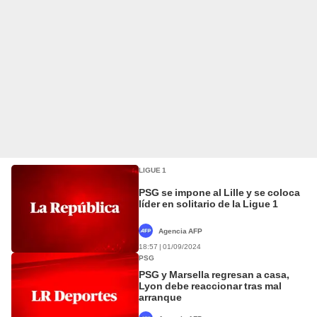
LIGUE 1
PSG se impone al Lille y se coloca
líder en solitario de la Ligue 1
Agencia AFP
18:57 | 01/09/2024
PSG
PSG y Marsella regresan a casa,
Lyon debe reaccionar tras mal
arranque