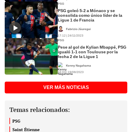
PSG
PSG goleó 5-2 a Mónaco y se
consolida como único líder de la
Ligue 1 de Francia
Fabrizio Jáuregui
17:12 | 24/11/2023
PSG
Pese al gol de Kylian Mbappé, PSG
igualó 1-1 con Toulouse por la
fecha 2 de la Ligue 1
Kenny Nagahama
16:03 | 19/08/2023
VER MÁS NOTICIAS
Temas relacionados:
PSG
Saint Étienne