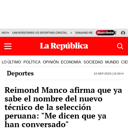
HOY
UNIVERSITARIO VS SPORTING CRISTAL
SINUANO RESULTADOS HOY
CA
LO ÚLTIMO
POLÍTICA
OPINIÓN
ECONOMÍA
SOCIEDAD
MUNDO
CIE
Deportes
10 Sep 2025 | 16:50 h
Reimond Manco afirma que ya
sabe el nombre del nuevo
técnico de la selección
peruana: "Me dicen que ya
han conversado"