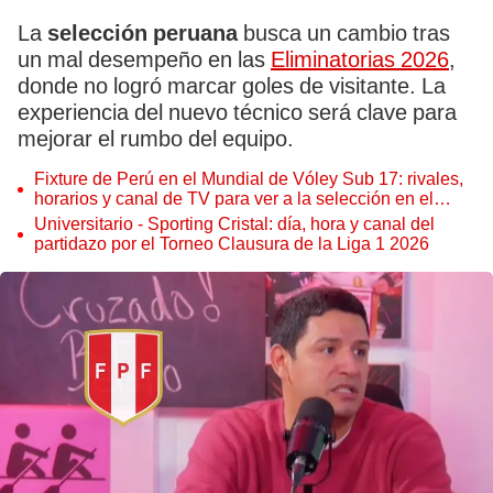
La
selección peruana
busca un cambio tras
un mal desempeño en las
Eliminatorias 2026
,
donde no logró marcar goles de visitante. La
experiencia del nuevo técnico será clave para
mejorar el rumbo del equipo.
Fixture de Perú en el Mundial de Vóley Sub 17: rivales,
horarios y canal de TV para ver a la selección en el
torneo
Universitario - Sporting Cristal: día, hora y canal del
partidazo por el Torneo Clausura de la Liga 1 2026