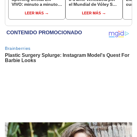
VIVO: minuto a minuto
el Mundial de Vóley Sub
curio
del partido por el Torneo
17
ficha
LEER MÁS
LEER MÁS
Clausura de la Liga 1
2026