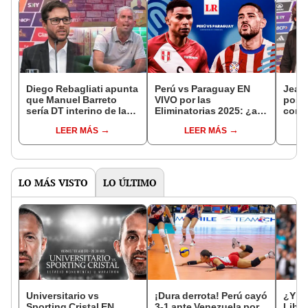
Diego Rebagliati apunta
Perú vs Paraguay EN
Jean 
que Manuel Barreto
VIVO por las
post
sería DT interino de la
Eliminatorias 2025: ¿a
cont
selección peruana: "Es
qué hora y donde ver el
Ibáñe
LEER MÁS
LEER MÁS
la persona de confianza
partido de la Bicolor?
perua
de Jean Ferrari"
suste
LO MÁS VISTO
LO ÚLTIMO
Universitario vs
¡Dura derrota! Perú cayó
¿Y la
Sporting Cristal EN
3-1 ante Venezuela por
Liber