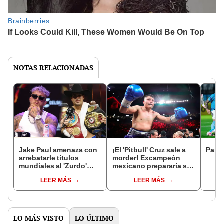
NOTAS RELACIONADAS
Jake Paul amenaza con
¡El 'Pitbull' Cruz sale a
Parti
arrebatarle títulos
morder! Excampeón
mundiales al 'Zurdo'
mexicano prepararía su
Ramírez: "De YouTube al
regreso para velada de
LEER MÁS
LEER MÁS
campeonato del
Manny Pacquiao
mundo"
LO MÁS VISTO
LO ÚLTIMO