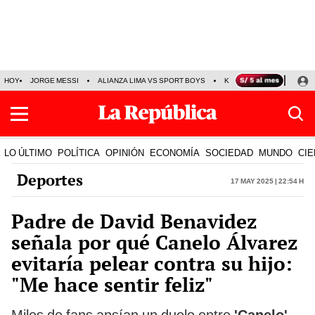
HOY
JORGE MESSI
ALIANZA LIMA VS SPORT BOYS
KENJI FUJIMORI
PRE
LO ÚLTIMO
POLÍTICA
OPINIÓN
ECONOMÍA
SOCIEDAD
MUNDO
CIE
Deportes
17 May 2025 | 22:54 h
Padre de David Benavidez
señala por qué Canelo Álvarez
evitaría pelear contra su hijo:
"Me hace sentir feliz"