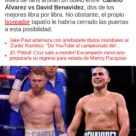
Miles de fans ansían un duelo entre
'Canelo'
Álvarez vs David Benavidez
, dos de los
mejores libra por libra. No obstante, el propio
boxeador
tapatío le habría cerrado las puertas
a esta posibilidad.
Jake Paul amenaza con arrebatarle títulos mundiales al
'Zurdo' Ramírez: "De YouTube al campeonato del
mundo"
¡El 'Pitbull' Cruz sale a morder! Excampeón mexicano
prepararía su regreso para velada de Manny Pacquiao