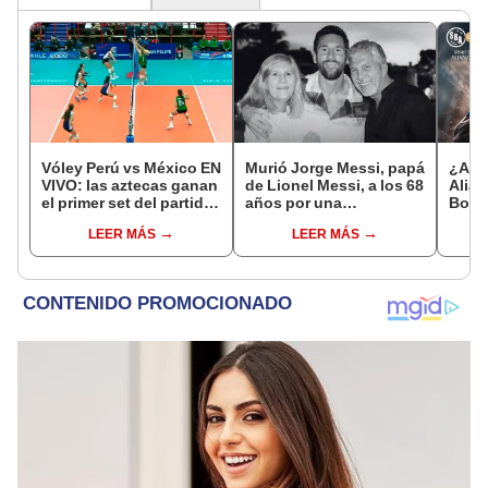
Vóley Perú vs México EN
Murió Jorge Messi, papá
¿A q
VIVO: las aztecas ganan
de Lionel Messi, a los 68
Alian
el primer set del partido
años por una
Boys 
por la fecha 3 del
complicada enfermedad
fecha
LEER MÁS
LEER MÁS
Mundial sub 17 2026
Claus
2026