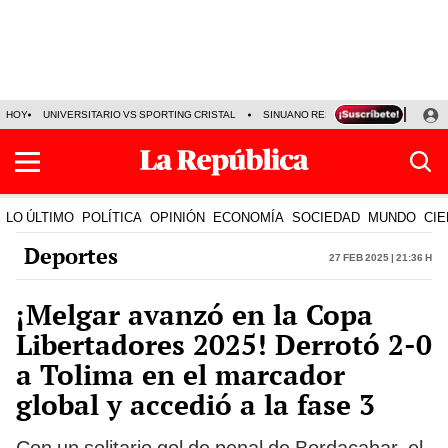
HOY
UNIVERSITARIO VS SPORTING CRISTAL
SINUANO RESULTADOS HOY
CA
LO ÚLTIMO
POLÍTICA
OPINIÓN
ECONOMÍA
SOCIEDAD
MUNDO
CIE
Deportes
27 Feb 2025 | 21:36 h
¡Melgar avanzó en la Copa
Libertadores 2025! Derrotó 2-0
a Tolima en el marcador
global y accedió a la fase 3