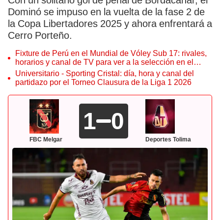
Con un solitario gol de penal de Bordacahar, el
Dominó se impuso en la vuelta de la fase 2 de
la Copa Libertadores 2025 y ahora enfrentará a
Cerro Porteño.
Fixture de Perú en el Mundial de Vóley Sub 17: rivales,
horarios y canal de TV para ver a la selección en el
torneo
Universitario - Sporting Cristal: día, hora y canal del
partidazo por el Torneo Clausura de la Liga 1 2026
1
0
FBC Melgar
Deportes Tolima