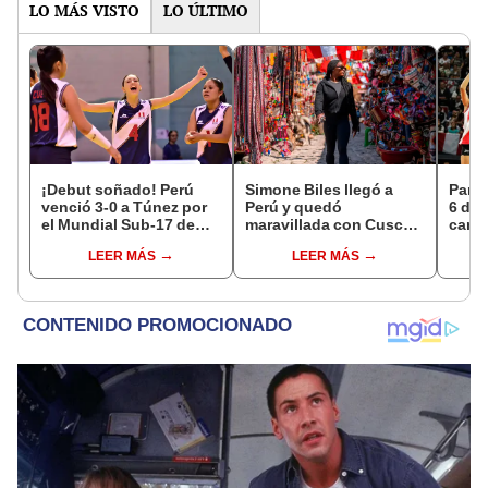
LO MÁS VISTO
LO ÚLTIMO
¡Debut soñado! Perú
Simone Biles llegó a
Parti
venció 3-0 a Túnez por
Perú y quedó
6 de 
el Mundial Sub-17 de
maravillada con Cusco:
canal
Vóley 2026
"Estoy encantada con
EN V
LEER MÁS
LEER MÁS
lo hermoso que es este
país"