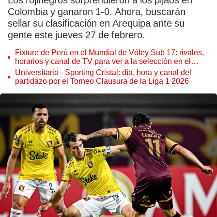
Los rojinegros sorprendieron a los pijaos en
Colombia y ganaron 1-0. Ahora, buscarán
sellar su clasificación en Arequipa ante su
gente este jueves 27 de febrero.
Fixture de Perú en el Mundial de Vóley Sub 17: rivales,
horarios y canal de TV para ver a la selección en el
torneo
Universitario - Sporting Cristal: día, hora y canal del
partidazo por el Torneo Clausura de la Liga 1 2026