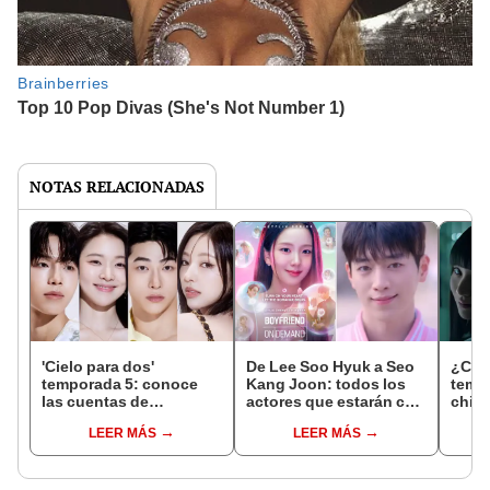
NOTAS RELACIONADAS
'Cielo para dos'
De Lee Soo Hyuk a Seo
¿Cuá
temporada 5: conoce
Kang Joon: todos los
tempo
las cuentas de
actores que estarán con
chica
Instagram de todos los
Jisoo de BLACKPINK en
estre
LEER MÁS
LEER MÁS
integrantes del reality
la nueva serie coreana
Netfl
coreano
'Un novio por
Arms
suscripción'