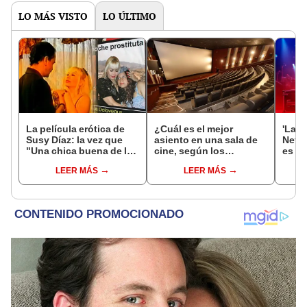
LO MÁS VISTO
LO ÚLTIMO
La película erótica de
¿Cuál es el mejor
'La m
Susy Díaz: la vez que
asiento en una sala de
Netfl
"Una chica buena de la
cine, según los
es qu
mala vida" remeció al
expertos?
colo
LEER MÁS
LEER MÁS
Perú
prot
Vale