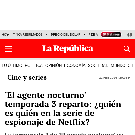
HOY
TINKA RESULTADOS
PRECIO DEL DÓLAR
7 DE AGOSTO
OLLANTA H
LO ÚLTIMO
POLÍTICA
OPINIÓN
ECONOMÍA
SOCIEDAD
MUNDO
CIE
Cine y series
22 Feb 2026 | 20:59 h
'El agente nocturno'
temporada 3 reparto: ¿quién
es quién en la serie de
espionaje de Netflix?