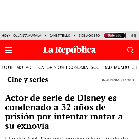
HOY
OLLANTA HUMALA
JANET TELLO
7 DE AGOSTO
TINKA RESULTADOS
LO ÚLTIMO
POLÍTICA
OPINIÓN
ECONOMÍA
SOCIEDAD
MUNDO
CIE
Cine y series
03 Jun 2026 | 15:58 h
Actor de serie de Disney es
condenado a 32 años de
prisión por intentar matar a
su exnovia